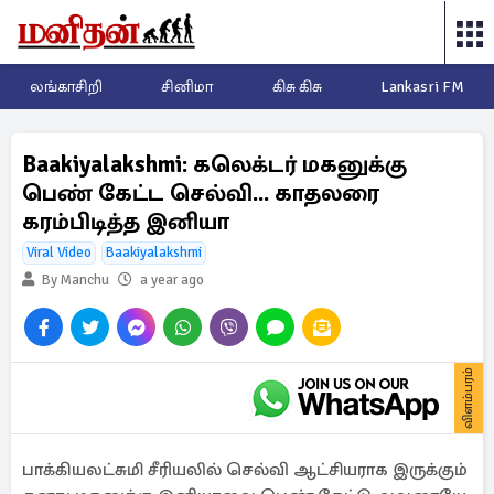
லங்காசிறி
சினிமா
கிசு கிசு
Lankasri FM
Baakiyalakshmi: கலெக்டர் மகனுக்கு
பெண் கேட்ட செல்வி... காதலரை
கரம்பிடித்த இனியா
Viral Video
Baakiyalakshmi
By Manchu
a year ago
விளம்பரம்
பாக்கியலட்சுமி சீரியலில் செல்வி ஆட்சியராக இருக்கும்