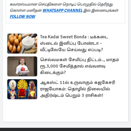
சுவாரஸ்யமான செய்திகளை நொடிப் பொழுதில் தெரிந்து
கொள்ள மனிதன்
WHATSAPP CHANNEL
இல் இணையுங்கள்
FOLLOW NOW
Tea Kadai Sweet Bonda : டீக்கடை
ஸ்டைல் இனிப்பு போண்டா –
வீட்டிலேயே செய்வது எப்படி?
செல்வமகள் சேமிப்பு திட்டம்.., மாதம்
ரூ.3,000 சேமித்தால் எவ்வளவு
கிடைக்கும்?
ஆகஸ்ட் 11ல் உருவாகும் கஜகேசரி
ராஜயோகம்: தொழில் நிலையில்
அதிர்ஷ்டம் பெறும் 3 ராசிகள்!