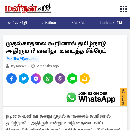
லங்காசிறி
சினிமா
கிசு கிசு
Lankasri FM
முதல்காதலை கூறினால் தமிழ்நாடு
அதிருமா? வனிதா உடைத்த சீக்ரெட்
Vanitha Vijaykumar
By Manchu
2 months ago
விளம்பரம்
நடிகை வனிதா தனது முதல் காதலைக் கூறினால்
தமிழ்நாடே அதிரும் என்று வார்த்தையை விட்ட