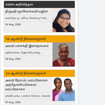
மரண அறிவித்தல்
திருமதி ஞானேஸ்வரி வஜிரா
வல்வெட்டி, Jaffna, Newbury Park,
United Kingdom
04 Aug, 2026
5ம் ஆண்டு நினைவஞ்சலி
அமரர் பராசக்தி இராசநாயகம்
அரியாலை, தெல்லிப்பழை,
Montreal, Canada
06 Aug, 2021
1ம் ஆண்டு நினைவஞ்சலி
அமரர் றோபர்ட் வரப்பிரகாசம்
அந்தோனிப்பிள்ளை
வரப்பிரகாசம்
மானிப்பாய், London Ontario, Canada
07 Aug, 2025