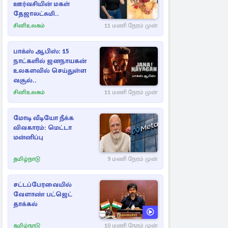
ஊர்வசியின் மகள்
தேஜாலட்சுமி..
சினிஉலகம்
11 மணி நேரம் முன்
பாக்ஸ் ஆபிஸ்: 15
நாட்களில் ஜனநாயகன்
உலகளவில் செய்துள்ள
வசூல்..
சினிஉலகம்
11 மணி நேரம் முன்
மோடி வீடியோ நீக்க
விவகாரம்: மெட்டா
மன்னிப்பு
தமிழ்நாடு
9 மணி நேரம் முன்
சட்டப்பேரவையில்
வேளாண் பட்ஜெட்
தாக்கல்
தமிழ்நாடு
10 மணி நேரம் முன்