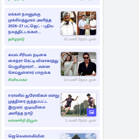
மக்கள் நலனுக்கு
முக்கியத்துவம் அளித்த
2026–27 பட்ஜெட் - புதிய
நலத்திட்டங்கள்
என்னென்ன?
தமிழ்நாடு
22 மணி நேரம் முன்
கயல் சீரியல் நடிகை
சைத்ரா ரெட்டி விவாகரத்து
பெறுகிறாரா?... என்ன
செய்துள்ளார் பாருங்க
சினிஉலகம்
12 மணி நேரம் முன்
ஈரானில் துரோகிகள் என்று
முத்திரை குத்தப்பட்ட
இருவர்: குடியுரிமை
அளித்த நாடு
லங்காசிறி நியூஸ்
5 மணி நேரம் முன்
ஜெலென்ஸ்கியின்