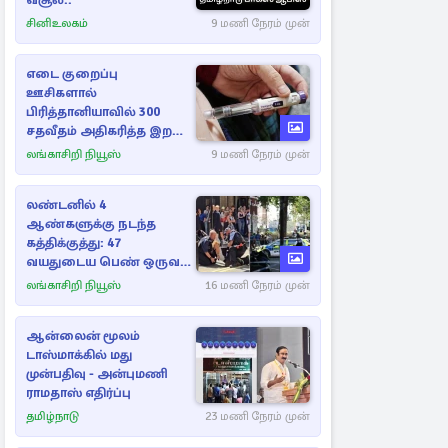
வசூல்..
சினிஉலகம்
9 மணி நேரம் முன்
எடை குறைப்பு
ஊசிகளால்
பிரித்தானியாவில் 300
சதவீதம் அதிகரித்த இறப்பு
எண்ணிக்கை
லங்காசிறி நியூஸ்
9 மணி நேரம் முன்
லண்டனில் 4
ஆண்களுக்கு நடந்த
கத்திக்குத்து: 47
வயதுடைய பெண் ஒருவர்
கைது
லங்காசிறி நியூஸ்
16 மணி நேரம் முன்
ஆன்லைன் மூலம்
டாஸ்மாக்கில் மது
முன்பதிவு - அன்புமணி
ராமதாஸ் எதிர்ப்பு
தமிழ்நாடு
23 மணி நேரம் முன்