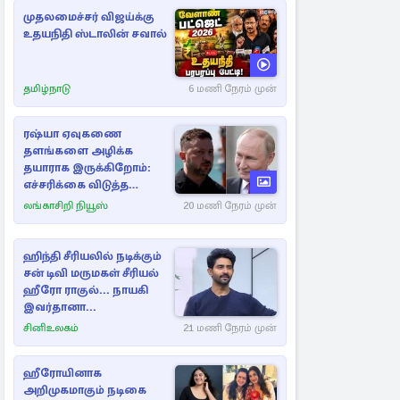
முதலமைச்சர் விஜய்க்கு
உதயநிதி ஸ்டாலின் சவால்
தமிழ்நாடு
6 மணி நேரம் முன்
ரஷ்யா ஏவுகணை
தளங்களை அழிக்க
தயாராக இருக்கிறோம்:
எச்சரிக்கை விடுத்த
ஜெலென்ஸ்கி
லங்காசிறி நியூஸ்
20 மணி நேரம் முன்
ஹிந்தி சீரியலில் நடிக்கும்
சன் டிவி மருமகள் சீரியல்
ஹீரோ ராகுல்... நாயகி
இவர்தானா...
சினிஉலகம்
21 மணி நேரம் முன்
ஹீரோயினாக
அறிமுகமாகும் நடிகை