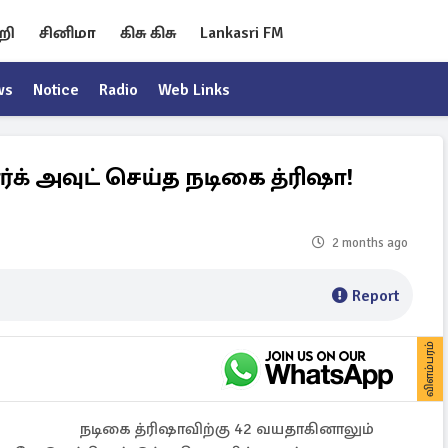
றி
சினிமா
கிசு கிசு
Lankasri FM
ws
Notice
Radio
Web Links
க் அவுட் செய்த நடிகை த்ரிஷா!
2 months ago
Report
விளம்பரம்
நடிகை த்ரிஷாவிற்கு 42 வயதாகினாலும்