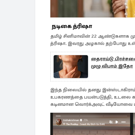
நடிகை த்ரிஷா
தமிழ் சினிமாவின் 22 ஆண்டுகளாக 
த்ரிஷா. இவரது அழகால் தற்போது உ
தைராய்டு பிரச்சன
முழு விபரம் இதோ
இந்த நிலையில் தனது இன்ஸ்டாகிராம் 
உபகரணத்தை பயன்படுத்தி, உடலை காற்
கடினமான வொர்க்அவுட் வீடியோவை பகிர