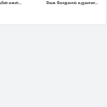
யின் மகள்
வேக மோதலால் உருவான
ுமி!
புதிய பள்ளம்!