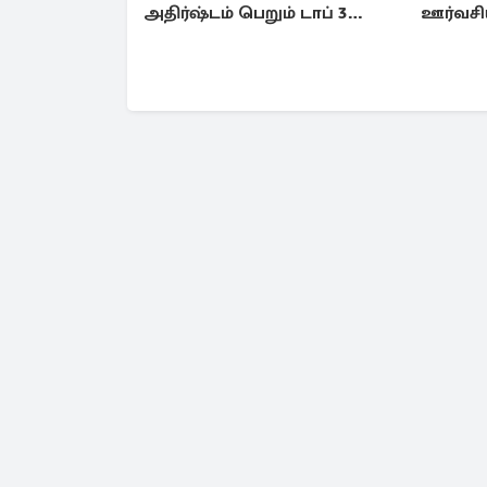
அதிர்ஷ்டம் பெறும் டாப் 3
ஊர்வசி
ராசிகள்!
தேஜலட்ச