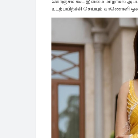
கொஞ்சம் கூட இளமை மாறாமல் அப்படி
உடற்பயிற்ச்சி செய்யும் காணொளி ஒன்