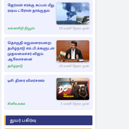
ஜேர்மன் சரக்கு கப்பல் மீது
ரஷ்ய ட்ரோன் தாக்குதல்
லங்காசிறி நியூஸ்
19 மணி நேரம் முன்
தொகுதி மறுவரையறை:
தமிழ்நாடு எம்.பி.க்களுடன்
முதலமைச்சர் விஜய்
ஆலோசனை
தமிழ்நாடு
23 மணி நேரம் முன்
டிசி: திரை விமர்சனம்
சினிஉலகம்
5 மணி நேரம் முன்
துயர் பகிர்வு