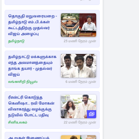
தொகுதி மறுவரையறை -
தமிழ்நாடு எம்.பி.க்கள்
கூட்டத்திற்கு முதல்வர்
விஜய் அழைப்பு
தமிழ்நாடு
23 மணி நேரம் முன்
தமிழ்நாட்டு மக்களுக்காக
எந்த அவமானத்தையும்
தாங்க தயார் - முதல்வர்
விஜய்
லங்காசிறி நியூஸ்
6 மணி நேரம் முன்
ரீஎன்ட்ரி கொடுத்த
கெனிஷா.. ரவி மோகன்
விவாகரத்து வழக்குக்கு
நடுவில் போட்ட பதிவு
சினிஉலகம்
22 மணி நேரம் முன்
ஆறுகள் இணைப்புத்