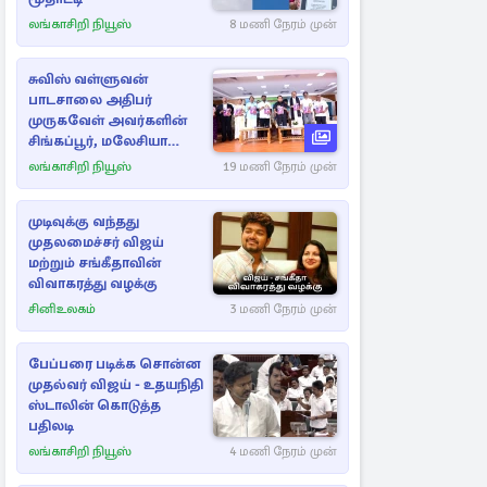
லங்காசிறி நியூஸ்
8 மணி நேரம் முன்
சுவிஸ் வள்ளுவன்
பாடசாலை அதிபர்
முருகவேள் அவர்களின்
சிங்கப்பூர், மலேசியா
மற்றும் தமிழ்நாடு பயண
லங்காசிறி நியூஸ்
19 மணி நேரம் முன்
அனுபவ தொகுப்பு
முடிவுக்கு வந்தது
முதலமைச்சர் விஜய்
மற்றும் சங்கீதாவின்
விவாகரத்து வழக்கு
சினிஉலகம்
3 மணி நேரம் முன்
பேப்பரை படிக்க சொன்ன
முதல்வர் விஜய் - உதயநிதி
ஸ்டாலின் கொடுத்த
பதிலடி
லங்காசிறி நியூஸ்
4 மணி நேரம் முன்