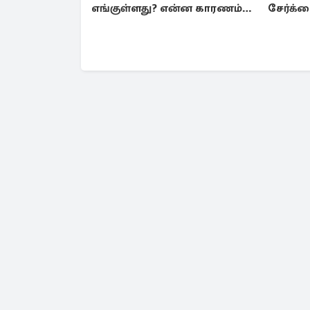
எங்குள்ளது? என்ன காரணம்
சேர்க்க
தெரியுமா?
3 ராசிக