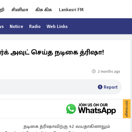
றி
சினிமா
கிசு கிசு
Lankasri FM
ws
Notice
Radio
Web Links
க் அவுட் செய்த நடிகை த்ரிஷா!
2 months ago
Report
விளம்பரம்
நடிகை த்ரிஷாவிற்கு 42 வயதாகினாலும்