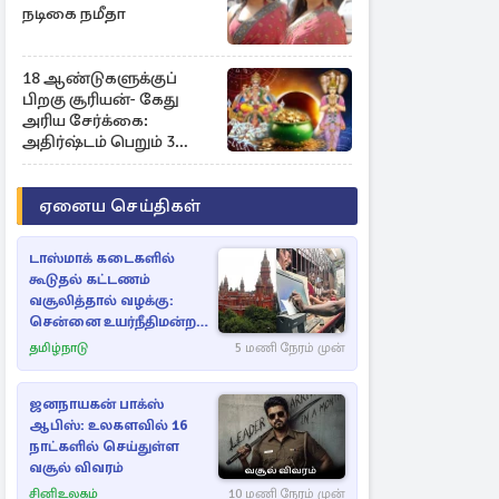
நடிகை நமீதா
18 ஆண்டுகளுக்குப்
பிறகு சூரியன்- கேது
அரிய சேர்க்கை:
அதிர்ஷ்டம் பெறும் 3
ராசிகள்!
ஏனைய செய்திகள்
டாஸ்மாக் கடைகளில்
கூடுதல் கட்டணம்
வசூலித்தால் வழக்கு:
சென்னை உயர்நீதிமன்றம்
உத்தரவு
தமிழ்நாடு
5 மணி நேரம் முன்
ஜனநாயகன் பாக்ஸ்
ஆபிஸ்: உலகளவில் 16
நாட்களில் செய்துள்ள
வசூல் விவரம்
சினிஉலகம்
10 மணி நேரம் முன்