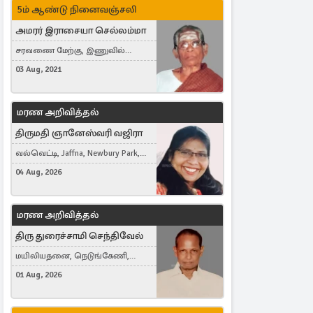
5ம் ஆண்டு நினைவஞ்சலி
அமரர் இராசையா செல்லம்மா
சரவணை மேற்கு, இணுவில்
கிழக்கு
03 Aug, 2021
மரண அறிவித்தல்
திருமதி ஞானேஸ்வரி வஜிரா
வல்வெட்டி, Jaffna, Newbury Park,
United Kingdom
04 Aug, 2026
மரண அறிவித்தல்
திரு துரைச்சாமி செந்திவேல்
மயிலியதனை, நெடுங்கேணி,
கம்பர்மலை
01 Aug, 2026