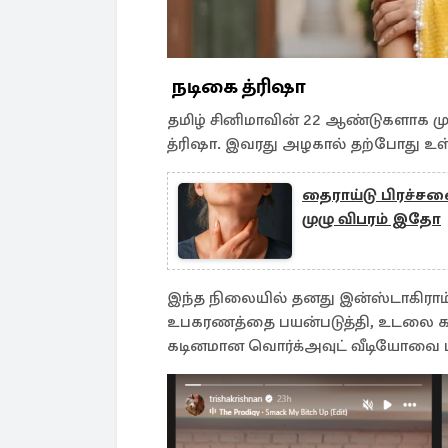
நடிகை த்ரிஷா
தமிழ் சினிமாவின் 22 ஆண்டுகளாக 
த்ரிஷா. இவரது அழகால் தற்போது உ
தைராய்டு பிரச்சன
முழு விபரம் இதோ
இந்த நிலையில் தனது இன்ஸ்டாகிராம் 
உபகரணத்தை பயன்படுத்தி, உடலை காற்
கடினமான வொர்க்அவுட் வீடியோவை பகிர