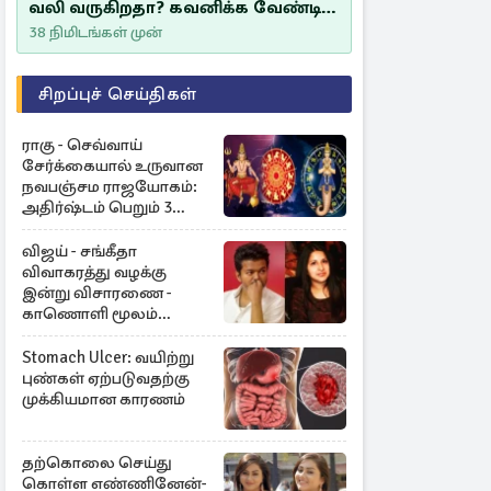
வலி வருகிறதா? கவனிக்க வேண்டிய
எச்சரிக்கை அறிகுறிகள்
38 நிமிடங்கள் முன்
சிறப்புச் செய்திகள்
ராகு - செவ்வாய்
சேர்க்கையால் உருவான
நவபஞ்சம ராஜயோகம்:
அதிர்ஷ்டம் பெறும் 3
ராசிகள்!
விஜய் - சங்கீதா
விவாகரத்து வழக்கு
இன்று விசாரணை -
காணொளி மூலம்
ஆஜராக வாய்ப்பு
Stomach Ulcer: வயிற்று
புண்கள் ஏற்படுவதற்கு
முக்கியமான காரணம்
தற்கொலை செய்து
கொள்ள எண்ணினேன்-