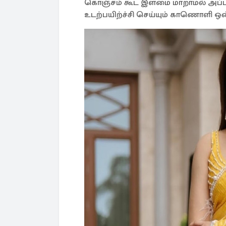
கொஞ்சம் கூட இளமை மாறாமல் அப்படி
உடற்பயிற்ச்சி செய்யும் காணொளி ஒன்