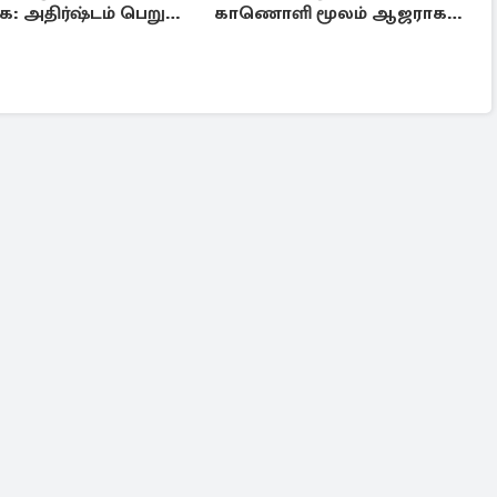
ை: அதிர்ஷ்டம் பெறும்
காணொளி மூலம் ஆஜராக
ள்!
வாய்ப்பு