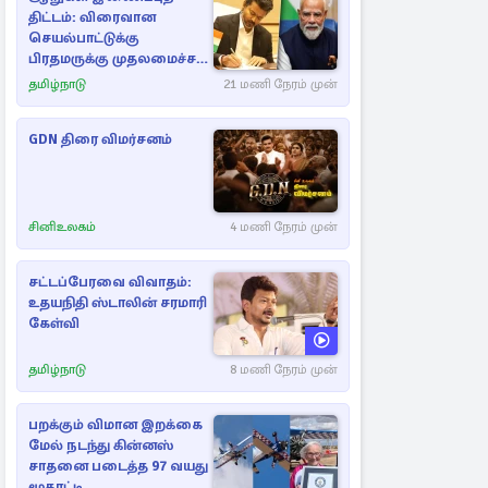
திட்டம்: விரைவான
செயல்பாட்டுக்கு
பிரதமருக்கு முதலமைச்சர்
கடிதம்
தமிழ்நாடு
21 மணி நேரம் முன்
GDN திரை விமர்சனம்
சினிஉலகம்
4 மணி நேரம் முன்
சட்டப்பேரவை விவாதம்:
உதயநிதி ஸ்டாலின் சரமாரி
கேள்வி
தமிழ்நாடு
8 மணி நேரம் முன்
பறக்கும் விமான இறக்கை
மேல் நடந்து கின்னஸ்
சாதனை படைத்த 97 வயது
மூதாட்டி