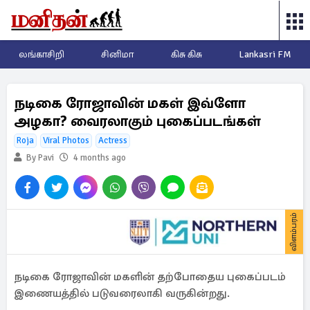
லங்காசிறி
சினிமா
கிசு கிசு
Lankasri FM
நடிகை ரோஜாவின் மகள் இவ்ளோ
அழகா? வைரலாகும் புகைப்படங்கள்
Roja
Viral Photos
Actress
By Pavi
4 months ago
விளம்பரம்
நடிகை ரோஜாவின் மகளின் தற்போதைய புகைப்படம்
இணையத்தில் படுவரைலாகி வருகின்றது.