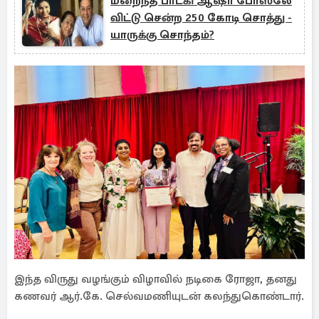
மறைந்த பாடகி ஆஷா போஸ்லே
விட்டு சென்ற 250 கோடி சொத்து -
யாருக்கு சொந்தம்?
இந்த விருது வழங்கும் விழாவில் நடிகை ரோஜா, தனது
கணவர் ஆர்.கே. செல்வமணியுடன் கலந்துகொண்டார்.