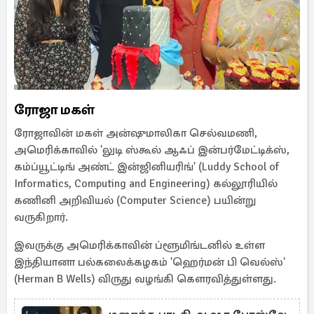
ரோஜா மகள்
ரோஜாவின் மகள் அன்ஷுமாலிகா செல்வமணி,
அமெரிக்காவில் 'லுடி ஸ்கூல் ஆஃப் இன்பர்மேட்டிக்ஸ்,
கம்ப்யூட்டிங் அண்ட் இன்ஜினியரிங்' (Luddy School of
Informatics, Computing and Engineering) கல்லூரியில்
கணினி அறிவியல் (Computer Science) பயின்று
வருகிறார்.
இவருக்கு அமெரிக்காவின் ப்ளூமிங்டனில் உள்ள
இந்தியானா பல்கலைக்கழகம் 'ஹெர்மன் பி வெல்ஸ்'
(Herman B Wells) விருது வழங்கி கௌரவித்துள்ளது.