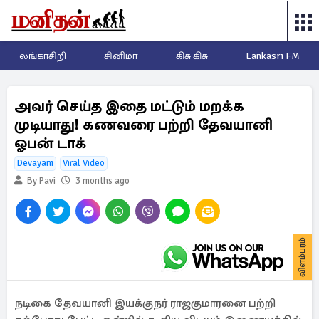
லங்காசிறி
சினிமா
கிசு கிசு
Lankasri FM
அவர் செய்த இதை மட்டும் மறக்க
முடியாது! கணவரை பற்றி தேவயானி
ஓபன் டாக்
Devayani
Viral Video
By Pavi
3 months ago
விளம்பரம்
நடிகை தேவயானி இயக்குநர் ராஜகுமாரனை பற்றி