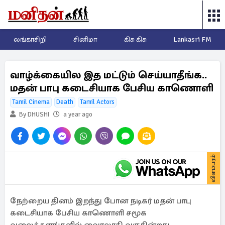
லங்காசிறி
சினிமா
கிசு கிசு
Lankasri FM
வாழ்க்கையில இத மட்டும் செய்யாதீங்க..
மதன் பாபு கடைசியாக பேசிய காணொளி
Tamil Cinema
Death
Tamil Actors
By DHUSHI
a year ago
விளம்பரம்
நேற்றைய தினம் இறந்து போன நடிகர் மதன் பாபு
கடைசியாக பேசிய காணொளி சமூக