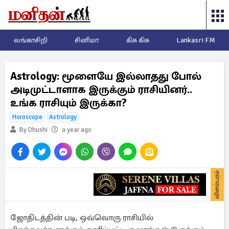
லங்காசிறி
சினிமா
கிசு கிசு
Lankasri FM
Astrology: மூளையே இல்லாதது போல்
அடிமுட்டாளாக இருக்கும் ராசியினர்..
உங்க ராசியும் இருக்கா?
Horoscope
Astrology
By Dhushi
a year ago
விளம்பரம்
ஜோதிடத்தின் படி, ஒவ்வொரு ராசியில்