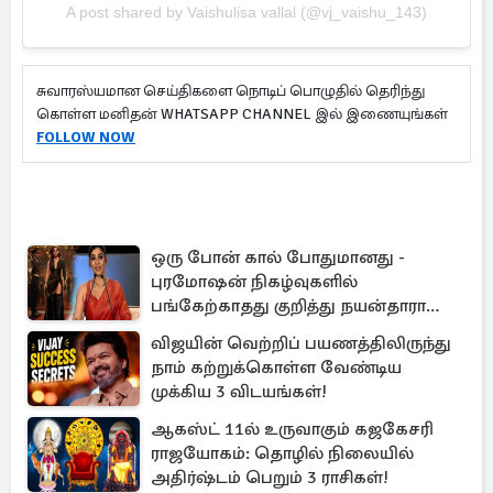
A post shared by Vaishulisa vallal (@vj_vaishu_143)
சுவாரஸ்யமான செய்திகளை நொடிப் பொழுதில் தெரிந்து
கொள்ள மனிதன் WHATSAPP CHANNEL இல் இணையுங்கள்
FOLLOW NOW
ஒரு போன் கால் போதுமானது -
புரமோஷன் நிகழ்வுகளில்
பங்கேற்காதது குறித்து நயன்தாரா
ஓபன் டாக்!
விஜயின் வெற்றிப் பயணத்திலிருந்து
நாம் கற்றுக்கொள்ள வேண்டிய
முக்கிய 3 விடயங்கள்!
ஆகஸ்ட் 11ல் உருவாகும் கஜகேசரி
ராஜயோகம்: தொழில் நிலையில்
அதிர்ஷ்டம் பெறும் 3 ராசிகள்!