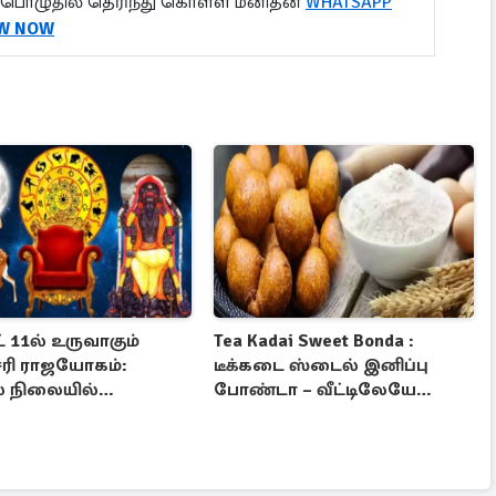
பொழுதில் தெரிந்து கொள்ள மனிதன்
WHATSAPP
W NOW
 11ல் உருவாகும்
Tea Kadai Sweet Bonda :
ரி ராஜயோகம்:
டீக்கடை ஸ்டைல் இனிப்பு
 நிலையில்
போண்டா – வீட்டிலேயே
டம் பெறும் 3 ராசிகள்!
செய்வது எப்படி?