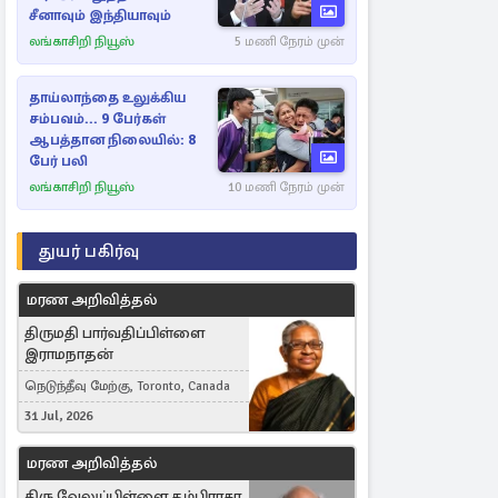
சீனாவும் இந்தியாவும்
லங்காசிறி நியூஸ்
5 மணி நேரம் முன்
தாய்லாந்தை உலுக்கிய
சம்பவம்... 9 பேர்கள்
ஆபத்தான நிலையில்: 8
பேர் பலி
லங்காசிறி நியூஸ்
10 மணி நேரம் முன்
துயர் பகிர்வு
மரண அறிவித்தல்
திருமதி பார்வதிப்பிள்ளை
இராமநாதன்
நெடுந்தீவு மேற்கு, Toronto, Canada
31 Jul, 2026
மரண அறிவித்தல்
திரு வேலுப்பிள்ளை தம்பிராசா