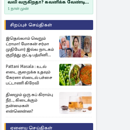
வலி வருகிறதா? கவனிக்க வேண்டிய
எச்சரிக்கை அறிகுறிகள்
1 நாள் முன்
சிறப்புச் செய்திகள்
இதெல்லாம் வெறும்
ட்ராமா! மோகன் சர்மா
முதியோர் இல்ல நாடகம்
குறித்து குட்டி பத்மினி
பரபரப்பு பேட்டி
Pattani Masala : உடல்
எடை குறைக்க உதவும்
கேரளா ஸ்டைல் பச்சை
பட்டாணி கிரேவி
தினமும் ஒரு கப் கிராம்பு
நீர்.., கிடைக்கும்
நன்மைகள்
என்னென்ன?
ஏனைய செய்திகள்