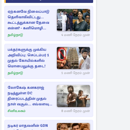
ஏற்கனவே நிலைப்பாடு
தெளிவாகிவிட்டது...
கூட்டத்துக்கான தேவை
என்ன? - கனிமொழி
விமர்சனம்
தமிழ்நாடு
4 மணி நேரம் முன்
பக்தர்களுக்கு முக்கிய
அறிவிப்பு: செப்டம்பர் 1
முதல் கோயில்களில்
மொபைலுக்கு தடை!
தமிழ்நாடு
1 மணி நேரம் முன்
லோகேஷ் கனகராஜ்
நடித்துள்ள DC
திரைப்படத்தின் முதல்
நாள் வசூல்... எவ்வளவு
தெரியுமா?
சினிஉலகம்
8 மணி நேரம் முன்
நடிகர் மாதவனின் GDN