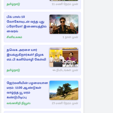
தமிழ்நாடு
11 மணி நேரம் முன்
பிக் பாஸ் 10
லோகோவுடன் வந்த புது
ப்ரோமோ! இணையத்தில்
வைரல்
சினிஉலகம்
1 நாள் முன்
தவெக அரசை யார்
இயக்குகிறார்கள்? திமுக
எம்.பி கனிமொழி கேள்வி
தமிழ்நாடு
44 நிமிடங்கள் முன்
ஜேர்மனியின் பழமையான
மரம்: 1100 ஆண்டுகள்
வாழ்ந்த யூ மரம்
கண்டுபிடிப்பு
லங்காசிறி நியூஸ்
23 மணி நேரம் முன்