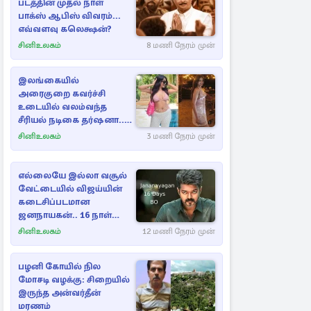
படத்தின் முதல் நாள்
பாக்ஸ் ஆபிஸ் விவரம்...
எவ்வளவு கலெக்ஷன்?
சினிஉலகம்
8 மணி நேரம் முன்
இலங்கையில்
அரைகுறை கவர்ச்சி
உடையில் வலம்வந்த
சீரியல் நடிகை தர்ஷனா...
அவரே வெளியிட்ட
சினிஉலகம்
3 மணி நேரம் முன்
வீடியோ
எல்லையே இல்லா வசூல்
வேட்டையில் விஜய்யின்
கடைசிப்படமான
ஜனநாயகன்.. 16 நாள்
பாக்ஸ் ஆபிஸ்
சினிஉலகம்
12 மணி நேரம் முன்
பழனி கோயில் நில
மோசடி வழக்கு: சிறையில்
இருந்த அன்வர்தீன்
மரணம்