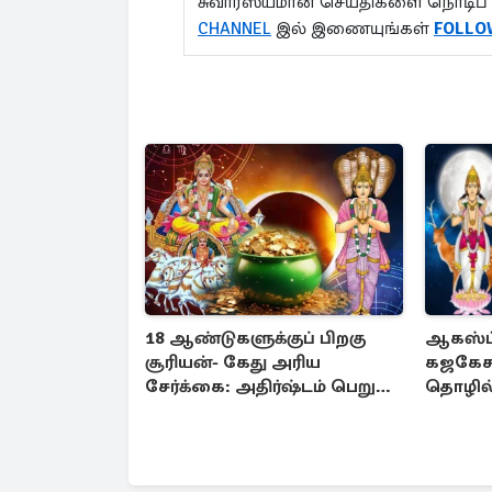
சுவாரஸ்யமான செய்திகளை நொடிப் 
CHANNEL
இல் இணையுங்கள்
FOLLO
18 ஆண்டுகளுக்குப் பிறகு
ஆகஸ்ட்
சூரியன்- கேது அரிய
கஜகேச
சேர்க்கை: அதிர்ஷ்டம் பெறும்
தொழில்
3 ராசிகள்!
அதிர்ஷ்