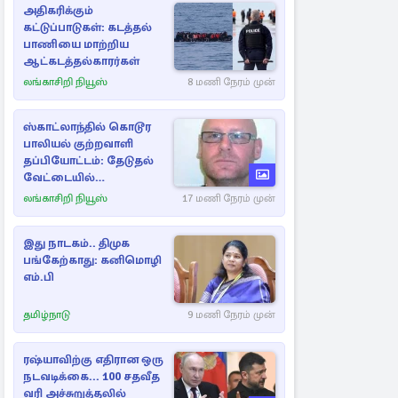
அதிகரிக்கும்
கட்டுப்பாடுகள்: கடத்தல்
பாணியை மாற்றிய
ஆட்கடத்தல்காரர்கள்
லங்காசிறி நியூஸ்
8 மணி நேரம் முன்
ஸ்காட்லாந்தில் கொடூர
பாலியல் குற்றவாளி
தப்பியோட்டம்: தேடுதல்
வேட்டையில்
காவல்துறையினர்
லங்காசிறி நியூஸ்
17 மணி நேரம் முன்
இது நாடகம்.. திமுக
பங்கேற்காது: கனிமொழி
எம்.பி
தமிழ்நாடு
9 மணி நேரம் முன்
ரஷ்யாவிற்கு எதிரான ஒரு
நடவடிக்கை... 100 சதவீத
வரி அச்சுறுத்தலில்