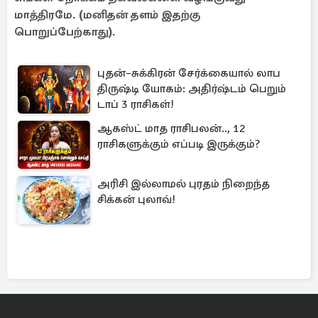
மாத்திரமே. (மனிதன் தளம் இதற்கு
பொறுப்பேற்காது).
புதன்–சுக்கிரன் சேர்க்கையால் லாப
திருஷ்டி யோகம்: அதிர்ஷ்டம் பெறும்
டாப் 3 ராசிகள்!
ஆகஸ்ட் மாத ராசிபலன்.., 12
ராசிகளுக்கும் எப்படி இருக்கும்?
அரிசி இல்லாமல் புரதம் நிறைந்த
சிக்கன் புலாவ்!