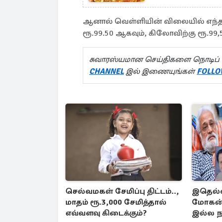
ஆனால் வெள்ளியின் விலையில் எந்தவொ
ரூ.99.50 ஆகவும், கிலோவிற்கு ரூ.99,
சுவாரஸ்யமான செய்திகளை நொடிப் 
CHANNEL
இல் இணையுங்கள்
FOLLO
செல்வமகள் சேமிப்பு திட்டம்..,
இதெல்ல
மாதம் ரூ.3,000 சேமித்தால்
மோகன் 
எவ்வளவு கிடைக்கும்?
இல்ல நா