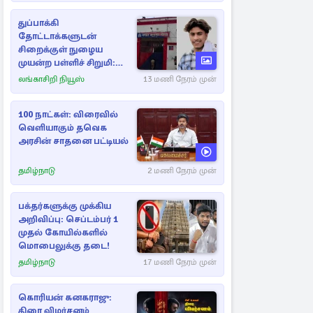
துப்பாக்கி
தோட்டாக்களுடன்
சிறைக்குள் நுழைய
முயன்ற பள்ளிச் சிறுமி:
விசாரணையின் கூறிய
லங்காசிறி நியூஸ்
13 மணி நேரம் முன்
காரணம்
100 நாட்கள்: விரைவில்
வெளியாகும் தவெக
அரசின் சாதனை பட்டியல்
தமிழ்நாடு
2 மணி நேரம் முன்
பக்தர்களுக்கு முக்கிய
அறிவிப்பு: செப்டம்பர் 1
முதல் கோயில்களில்
மொபைலுக்கு தடை!
தமிழ்நாடு
17 மணி நேரம் முன்
கொரியன் கனகராஜு:
திரை விமர்சனம்