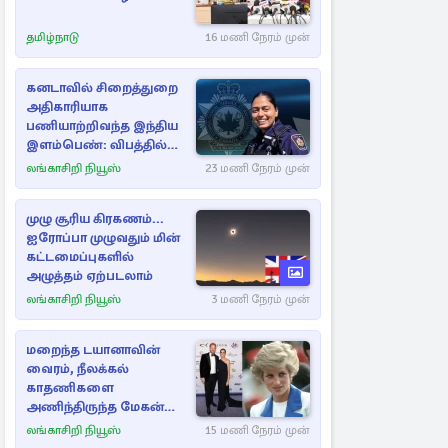
தமிழ்நாடு
16 மணி நேரம் முன்
கனடாவில் சிறைத்துறை
அதிகாரியாக
பணியாற்றிவந்த இந்திய
இளம்பெண்: விபத்தில்
பலி
லங்காசிறி நியூஸ்
23 மணி நேரம் முன்
முழு சூரிய கிரகணம்...
ஐரோப்பா முழுவதும் மின்
கட்டமைப்புகளில்
அழுத்தம் ஏற்படலாம்
லங்காசிறி நியூஸ்
3 மணி நேரம் முன்
மறைந்த டயானாவின்
வைரம், நீலக்கல்
காதணிகளை
அணிந்திருந்த மேகன்
மார்க்கல்
லங்காசிறி நியூஸ்
15 மணி நேரம் முன்