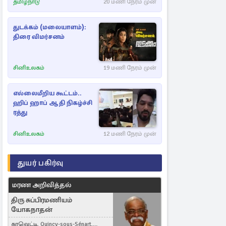
தமிழ்நாடு
20 மணி நேரம் முன்
துடக்கம் (மலையாளம்):
திரை விமர்சனம்
சினிஉலகம்
19 மணி நேரம் முன்
எல்லைமீறிய கூட்டம்..
ஹிப் ஹாப் ஆதி நிகழ்ச்சி
ரத்து
சினிஉலகம்
12 மணி நேரம் முன்
துயர் பகிர்வு
மரண அறிவித்தல்
திரு சுப்பிரமணியம்
யோகநாதன்
கரவெட்டி, Quincy-sous-Sénart,