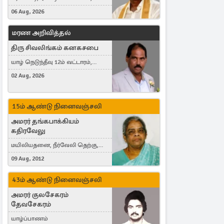
France
06 Aug, 2026
மரண அறிவித்தல்
திரு சிவலிங்கம் கனகசபை
யாழ் நெடுந்தீவு 12ம் வட்டாரம்,
Jaffna, நயினாதீவு, London, United
02 Aug, 2026
Kingdom
15ம் ஆண்டு நினைவஞ்சலி
அமரர் தங்கபாக்கியம்
கதிரவேலு
மயிலியதனை, நீர்வேலி தெற்கு,
Herning, Denmark
09 Aug, 2012
43ம் ஆண்டு நினைவஞ்சலி
அமரர் குலசேகரம்
தேவசேகரம்
யாழ்ப்பாணம்