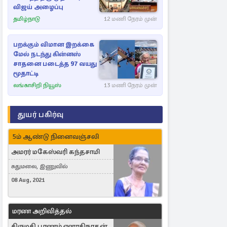
விஜய் அழைப்பு
தமிழ்நாடு
12 மணி நேரம் முன்
பறக்கும் விமான இறக்கை
மேல் நடந்து கின்னஸ்
சாதனை படைத்த 97 வயது
மூதாட்டி
லங்காசிறி நியூஸ்
13 மணி நேரம் முன்
துயர் பகிர்வு
5ம் ஆண்டு நினைவஞ்சலி
அமரர் மகேஸ்வரி கந்தசாமி
சுதுமலை, இணுவில்
08 Aug, 2021
மரண அறிவித்தல்
திருமதி பூரணம் ஏனாதிநாதன்