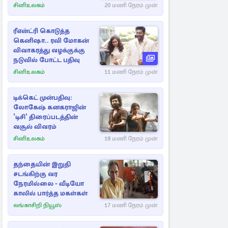
சினிஉலகம்
20 மணி நேரம் முன்
ரீஎன்ட்ரி கொடுத்த
கெனிஷா.. ரவி மோகன்
விவாகரத்து வழக்குக்கு
நடுவில் போட்ட பதிவு
சினிஉலகம்
11 மணி நேரம் முன்
டிக்கெட் முன்பதிவு:
லோகேஷ் கனகராஜின்
'டிசி' திரைப்படத்தின்
வசூல் விவரம்
சினிஉலகம்
18 மணி நேரம் முன்
தந்தையின் இறுதி
சடங்கிற்கு வர
நேரமில்லை - வீடியோ
காலில் பார்த்த மகள்கள்
லங்காசிறி நியூஸ்
17 மணி நேரம் முன்