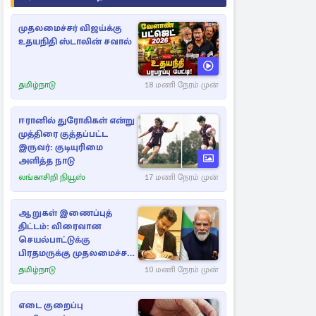
முதலமைச்சர் விஜய்க்கு
உதயநிதி ஸ்டாலின் சவால்
தமிழ்நாடு
18 மணி நேரம் முன்
ஈரானில் துரோகிகள் என்று
முத்திரை குத்தப்பட்ட
இருவர்: குடியுரிமை
அளித்த நாடு
லங்காசிறி நியூஸ்
17 மணி நேரம் முன்
ஆறுகள் இணைப்புத்
திட்டம்: விரைவான
செயல்பாட்டுக்கு
பிரதமருக்கு முதலமைச்சர்
கடிதம்
தமிழ்நாடு
10 மணி நேரம் முன்
எடை குறைப்பு