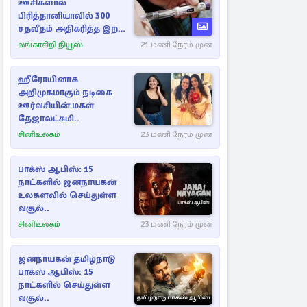
ஊசிகளால்
பிரித்தானியாவில் 300
சதவீதம் அதிகரித்த இறப்பு
எண்ணிக்கை
லங்காசிறி நியூஸ்
21 மணி நேரம் முன்
ஹீரோயினாக
அறிமுகமாகும் நடிகை
ஊர்வசியின் மகள்
தேஜாலட்சுமி..
சினிஉலகம்
23 மணி நேரம் முன்
பாக்ஸ் ஆபிஸ்: 15
நாட்களில் ஜனநாயகன்
உலகளவில் செய்துள்ள
வசூல்..
சினிஉலகம்
23 மணி நேரம் முன்
ஜனநாயகன் தமிழ்நாடு
பாக்ஸ் ஆபிஸ்: 15
நாட்களில் செய்துள்ள
வசூல்..