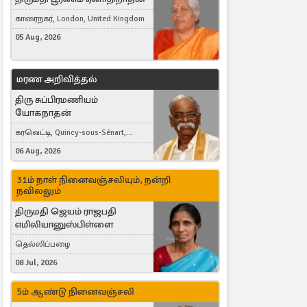
காரைநகர், London, United Kingdom
05 Aug, 2026
மரண அறிவித்தல்
திரு சுப்பிரமணியம்
யோகநாதன்
கரவெட்டி, Quincy-sous-Sénart,
France
06 Aug, 2026
31ம் நாள் நினைவஞ்சலியும், நன்றி
நவிலலும்
திருமதி ஜெயம் ராஜபதி
எமிலியானுஸ்பிள்ளை
தெல்லிப்பழை
08 Jul, 2026
5ம் ஆண்டு நினைவஞ்சலி