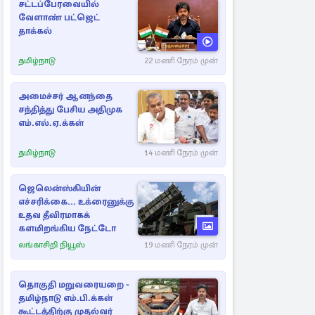
சட்டப்பேரவையில்
வேளாண் பட்ஜெட்
தாக்கல்
தமிழ்நாடு
22 மணி நேரம் முன்
அமைச்சர் ஆனந்தை
சந்தித்து பேசிய அதிமுக
எம்.எல்.ஏ.க்கள்
தமிழ்நாடு
14 மணி நேரம் முன்
ஜெலென்ஸ்கியின்
எச்சரிக்கை... உக்ரைனுக்கு
உதவ தீவிரமாகக்
களமிறங்கிய நேட்டோ
லங்காசிறி நியூஸ்
19 மணி நேரம் முன்
தொகுதி மறுவரையறை -
தமிழ்நாடு எம்.பி.க்கள்
கூட்டத்திற்கு முதல்வர்