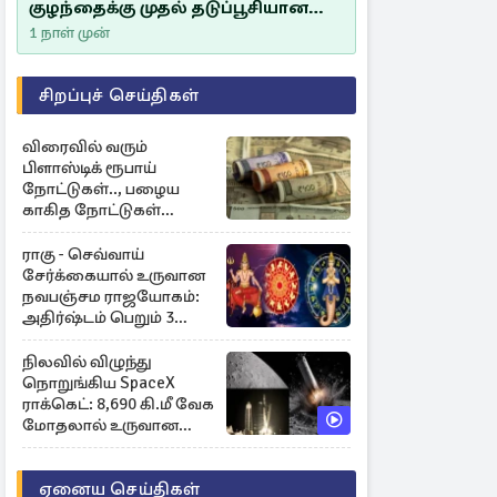
குழந்தைக்கு முதல் தடுப்பூசியான
சீம்பாலின் முக்கியத்துவம்!
1 நாள் முன்
சிறப்புச் செய்திகள்
விரைவில் வரும்
பிளாஸ்டிக் ரூபாய்
நோட்டுகள்.., பழைய
காகித நோட்டுகள்
செல்லுமா?
ராகு - செவ்வாய்
சேர்க்கையால் உருவான
நவபஞ்சம ராஜயோகம்:
அதிர்ஷ்டம் பெறும் 3
ராசிகள்!
நிலவில் விழுந்து
நொறுங்கிய SpaceX
ராக்கெட்: 8,690 கி.மீ வேக
மோதலால் உருவான
புதிய பள்ளம்!
ஏனைய செய்திகள்