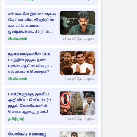
எல்லையே இல்லா வசூல்
வேட்டையில் விஜய்யின்
கடைசிப்படமான
ஜனநாயகன்.. 16 நாள்
பாக்ஸ் ஆபிஸ்
சினிஉலகம்
13 மணி நேரம் முன்
நடிகர் மாதவனின் GDN
படத்தின் முதல் நாள்
பாக்ஸ் ஆபிஸ் விவரம்...
எவ்வளவு கலெக்ஷன்?
சினிஉலகம்
9 மணி நேரம் முன்
பக்தர்களுக்கு முக்கிய
அறிவிப்பு: செப்டம்பர் 1
முதல் கோயில்களில்
மொபைலுக்கு தடை!
தமிழ்நாடு
2 மணி நேரம் முன்
லோகேஷ் கனகராஜ்