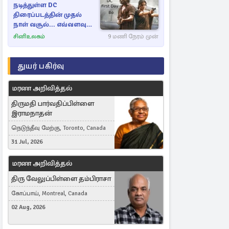
நடித்துள்ள DC
திரைப்படத்தின் முதல்
நாள் வசூல்... எவ்வளவு
தெரியுமா?
சினிஉலகம்
9 மணி நேரம் முன்
துயர் பகிர்வு
மரண அறிவித்தல்
திருமதி பார்வதிப்பிள்ளை
இராமநாதன்
நெடுந்தீவு மேற்கு, Toronto, Canada
31 Jul, 2026
மரண அறிவித்தல்
திரு வேலுப்பிள்ளை தம்பிராசா
கோப்பாய், Montreal, Canada
02 Aug, 2026