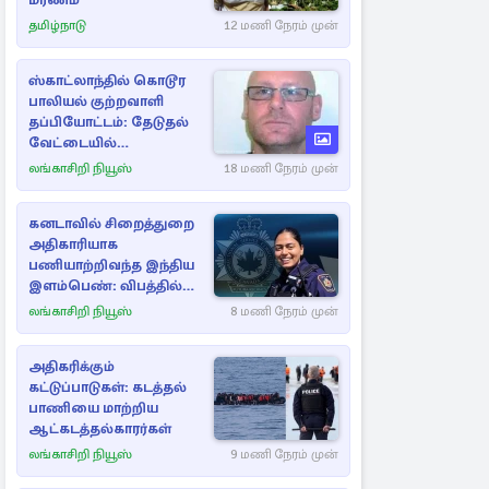
மரணம்
தமிழ்நாடு
12 மணி நேரம் முன்
ஸ்காட்லாந்தில் கொடூர
பாலியல் குற்றவாளி
தப்பியோட்டம்: தேடுதல்
வேட்டையில்
காவல்துறையினர்
லங்காசிறி நியூஸ்
18 மணி நேரம் முன்
கனடாவில் சிறைத்துறை
அதிகாரியாக
பணியாற்றிவந்த இந்திய
இளம்பெண்: விபத்தில்
பலி
லங்காசிறி நியூஸ்
8 மணி நேரம் முன்
அதிகரிக்கும்
கட்டுப்பாடுகள்: கடத்தல்
பாணியை மாற்றிய
ஆட்கடத்தல்காரர்கள்
லங்காசிறி நியூஸ்
9 மணி நேரம் முன்