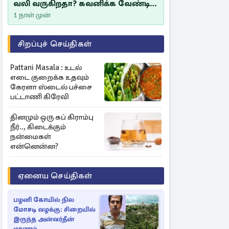
வலி வருகிறதா? கவனிக்க வேண்டிய
எச்சரிக்கை அறிகுறிகள்
1 நாள் முன்
சிறப்புச் செய்திகள்
Pattani Masala : உடல்
எடை குறைக்க உதவும்
கேரளா ஸ்டைல் பச்சை
பட்டாணி கிரேவி
தினமும் ஒரு கப் கிராம்பு
நீர்.., கிடைக்கும்
நன்மைகள்
என்னென்ன?
ஏனைய செய்திகள்
பழனி கோயில் நில
மோசடி வழக்கு: சிறையில்
இருந்த அன்வர்தீன்