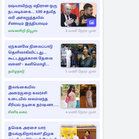
ரஷ்யாவிற்கு எதிரான ஒரு
நடவடிக்கை... 100 சதவீத
வரி அச்சுறுத்தலில்
சீனாவும் இந்தியாவும்
லங்காசிறி நியூஸ்
6 மணி நேரம் முன்
ஏற்கனவே நிலைப்பாடு
தெளிவாகிவிட்டது...
கூட்டத்துக்கான தேவை
என்ன? - கனிமொழி
விமர்சனம்
தமிழ்நாடு
5 மணி நேரம் முன்
இலங்கையில்
அரைகுறை கவர்ச்சி
உடையில் வலம்வந்த
சீரியல் நடிகை தர்ஷனா...
அவரே வெளியிட்ட
சினிஉலகம்
4 மணி நேரம் முன்
வீடியோ
தவெக அரசை யார்
இயக்குகிறார்கள்? திமுக