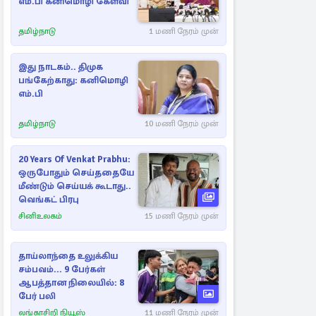
எம்.பி கனிமொழி கேள்வி
தமிழ்நாடு
1 மணி நேரம் முன்
இது நாடகம்.. திமுக
பங்கேற்காது: கனிமொழி
எம்.பி
தமிழ்நாடு
10 மணி நேரம் முன்
20 Years Of Venkat Prabhu:
ஒருபோதும் செய்ததையே
மீண்டும் செய்யக் கூடாது..
வெங்கட் பிரபு
சினிஉலகம்
15 மணி நேரம் முன்
தாய்லாந்தை உலுக்கிய
சம்பவம்... 9 பேர்கள்
ஆபத்தான நிலையில்: 8
பேர் பலி
லங்காசிறி நியூஸ்
11 மணி நேரம் முன்