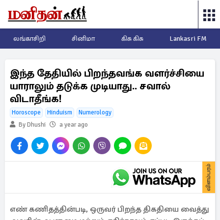
லங்காசிறி
சினிமா
கிசு கிசு
Lankasri FM
இந்த தேதியில் பிறந்தவங்க வளர்ச்சியை
யாராலும் தடுக்க முடியாது.. சவால்
விடாதீங்க!
Horoscope
Hinduism
Numerology
By Dhushi
a year ago
விளம்பரம்
எண் கணிதத்தின்படி, ஒருவர் பிறந்த திகதியை வைத்து