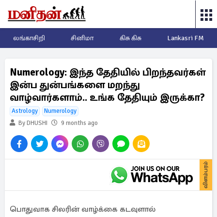
லங்காசிறி
சினிமா
கிசு கிசு
Lankasri FM
Numerology: இந்த தேதியில் பிறந்தவர்கள்
இன்ப துன்பங்களை மறந்து
வாழ்வார்களாம்.. உங்க தேதியும் இருக்கா?
Astrology
Numerology
By DHUSHI
9 months ago
விளம்பரம்
பொதுவாக சிலரின் வாழ்க்கை கடவுளால்