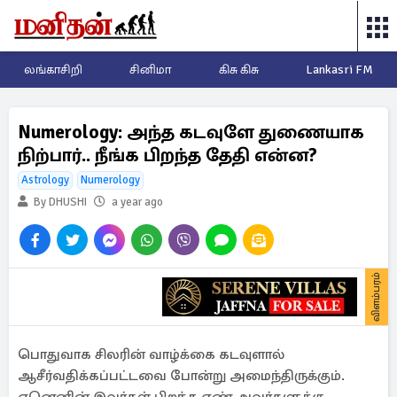
லங்காசிறி
சினிமா
கிசு கிசு
Lankasri FM
Numerology: அந்த கடவுளே துணையாக
நிற்பார்.. நீங்க பிறந்த தேதி என்ன?
Astrology
Numerology
By DHUSHI
a year ago
விளம்பரம்
பொதுவாக சிலரின் வாழ்க்கை கடவுளால்
ஆசீர்வதிக்கப்பட்டவை போன்று அமைந்திருக்கும்.