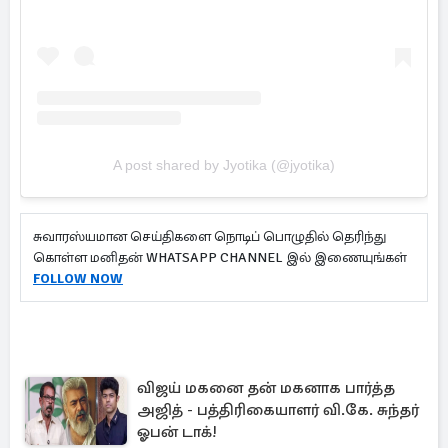
A post shared by Jyotika (@jyotika)
சுவாரஸ்யமான செய்திகளை நொடிப் பொழுதில் தெரிந்து
கொள்ள மனிதன் WHATSAPP CHANNEL இல் இணையுங்கள்
FOLLOW NOW
விஜய் மகனை தன் மகனாக பார்த்த
அஜித் - பத்திரிகையாளர் வி.கே. சுந்தர்
ஓபன் டாக்!