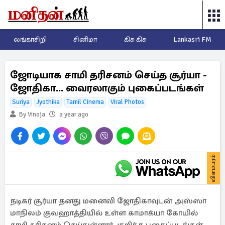
லங்காசிறி
சினிமா
கிசு கிசு
Lankasri FM
ஜோடியாக சாமி தரிசனம் செய்த சூர்யா -
ஜோதிகா... வைரலாகும் புகைப்படங்கள்
Suriya
Jyothika
Tamil Cinema
Viral Photos
By Vinoja
a year ago
விளம்பரம்
நடிகர் சூர்யா தனது மனைவி ஜோதிகாவுடன் அஸ்ஸா
மாநிலம் குவஹாத்தியில் உள்ள காமாக்யா கோயில்