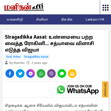
லங்காசிறி
சினிமா
கிசு கிசு
Lankasri FM
Siragadikka Aasai: உண்மையை பற்ற
வைத்த ரோகினி... சத்யாவை விளாசி
எடுத்த விஜயா
Viral Video
Siragadikka Aasai
By Manchu
2 years ago
விளம்பரம்
சிறகடிக்க ஆசை சீரியலில் விஜயாவிடம் சத்யாவின்