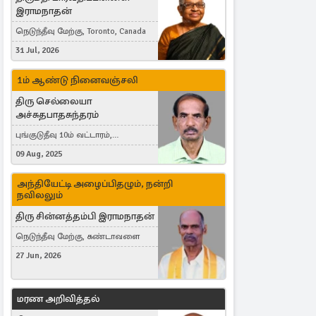
இராமநாதன்
நெடுந்தீவு மேற்கு, Toronto, Canada
31 Jul, 2026
1ம் ஆண்டு நினைவஞ்சலி
திரு செல்லையா
அச்சுதபாதசுந்தரம்
புங்குடுதீவு 10ம் வட்டாரம்,
கொள்ளுப்பிட்டி
09 Aug, 2025
அந்தியேட்டி அழைப்பிதழும், நன்றி
நவிலலும்
திரு சின்னத்தம்பி இராமநாதன்
நெடுந்தீவு மேற்கு, கண்டாவளை
27 Jun, 2026
மரண அறிவித்தல்