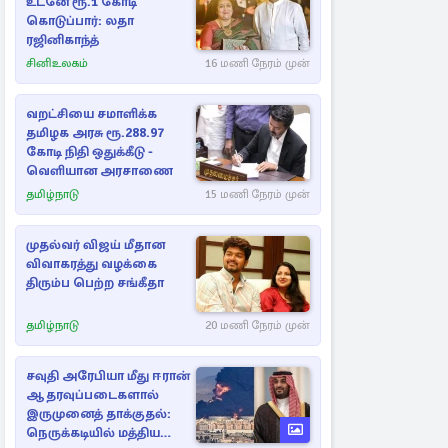
உடனே ரூ.1 கோடி
கொடுப்பார்: லதா
ரஜினிகாந்த்
சினிஉலகம்
16 மணி நேரம் முன்
வறட்சியை சமாளிக்க
தமிழக அரசு ரூ.288.97
கோடி நிதி ஒதுக்கீடு -
வெளியான அரசாணை
தமிழ்நாடு
15 மணி நேரம் முன்
முதல்வர் விஜய் மீதான
விவாகரத்து வழக்கை
திரும்ப பெற்ற சங்கீதா
தமிழ்நாடு
20 மணி நேரம் முன்
சவுதி அரேபியா மீது ஈரான்
ஆதரவுப்படைகளால்
இருமுனைத் தாக்குதல்:
நெருக்கடியில் மத்திய