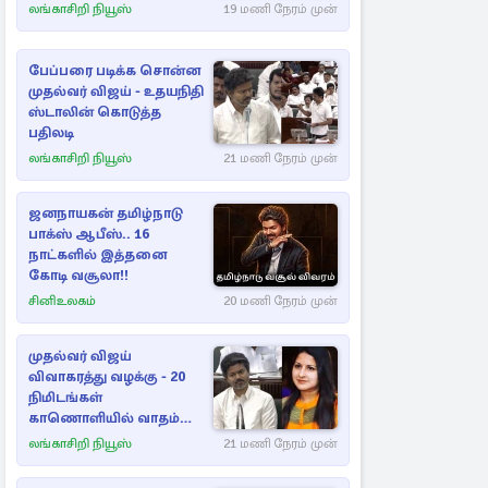
கிழக்கு
லங்காசிறி நியூஸ்
19 மணி நேரம் முன்
பேப்பரை படிக்க சொன்ன
முதல்வர் விஜய் - உதயநிதி
ஸ்டாலின் கொடுத்த
பதிலடி
லங்காசிறி நியூஸ்
21 மணி நேரம் முன்
ஜனநாயகன் தமிழ்நாடு
பாக்ஸ் ஆபீஸ்.. 16
நாட்களில் இத்தனை
கோடி வசூலா!!
சினிஉலகம்
20 மணி நேரம் முன்
முதல்வர் விஜய்
விவாகரத்து வழக்கு - 20
நிமிடங்கள்
காணொளியில் வாதம்
செய்த சங்கீதா
லங்காசிறி நியூஸ்
21 மணி நேரம் முன்