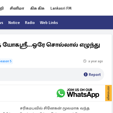
றி
சினிமா
கிசு கிசு
Lankasri FM
ws
Notice
Radio
Web Links
்த யோகஸ்ரீ...ஒரே சொல்லால் எழுந்து
Season 5
a year ago
Report
விளம்பரம்
சரிகமபவில் சினேகன் மூலமாக வந்த