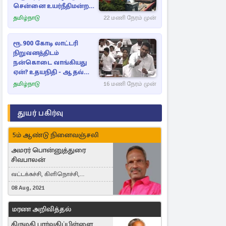
சென்னை உயர்நீதிமன்றம்
உத்தரவு
தமிழ்நாடு
22 மணி நேரம் முன்
ரூ.900 கோடி லாட்டரி
நிறுவனத்திடம்
நன்கொடை வாங்கியது
ஏன்? உதயநிதி - ஆதவ்
விவாதம்
தமிழ்நாடு
16 மணி நேரம் முன்
துயர் பகிர்வு
5ம் ஆண்டு நினைவஞ்சலி
அமரர் பொன்னுத்துரை
சிவபாலன்
வட்டக்கச்சி, கிளிநொச்சி,
வட்டக்கச்சி இராமநாதபுரம்
08 Aug, 2021
மரண அறிவித்தல்
திருமதி பார்வதிப்பிள்ளை