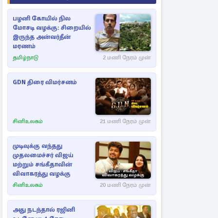
பழனி கோயில் நில
மோசடி வழக்கு: சிறையில்
இருந்த அன்வர்தீன்
மரணம்
தமிழ்நாடு
2 மணி நேரம் முன்
GDN திரை விமர்சனம்
சினிஉலகம்
21 மணி நேரம் முன்
முடிவுக்கு வந்தது
முதலமைச்சர் விஜய்
மற்றும் சங்கீதாவின்
விவாகரத்து வழக்கு
சினிஉலகம்
20 மணி நேரம் முன்
அது நடந்தால் ரஜினி