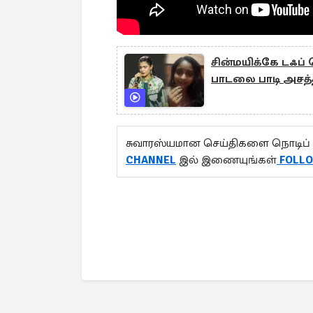
சின்மயிக்கே டஃப
பாடலை பாடி அசத
சுவாரஸ்யமான செய்திகளை நொடிப் 
CHANNEL
இல் இணையுங்கள்
FOLL