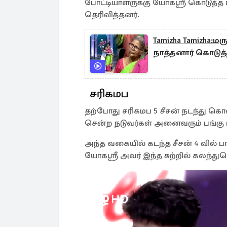
போட்டியாளருக்கு யோகஸ்ரீ கொடுத்த பரி
தெரிவித்தனர்.
Tamizha Tamizha:ம
நாத்தனார் கொடுத
சரிகமப
தற்போது சரிகமப 5 சீசன் நடந்து கொண
சென்ற நடுவர்கள் அனைவரும் பங்கு ப
அந்த வகையில் கடந்த சீசன் 4 வில் பங
யோகஸ்ரீ அவர் இந்த சுற்றில் கலந்து