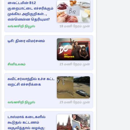
வைட்டமின் B12
குறைபாட்டை எச்சரிக்கும்
முக்கிய அறிகுறிகள்..,
என்னென்ன தெரியுமா?
லங்காசிறி நியூஸ்
18 மணி நேரம் முன்
டிசி: திரை விமர்சனம்
சினிஉலகம்
23 மணி நேரம் முன்
சுவிட்சர்லாந்தில் உச்ச கட்ட
வறட்சி எச்சரிக்கை
லங்காசிறி நியூஸ்
23 மணி நேரம் முன்
டாஸ்மாக் கடைகளில்
கூடுதல் கட்டணம்
வசூலித்தால் வழக்கு: