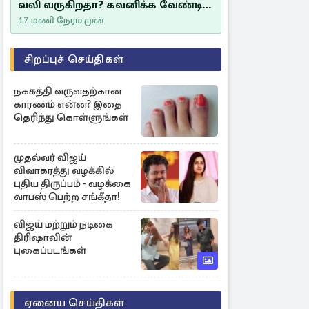
வலி வருகிறதா? கவனிக்க வேண்டிய
எச்சரிக்கை அறிகுறிகள்
17 மணி நேரம் முன்
சிறப்புச் செய்திகள்
நகசுத்தி வருவதற்கான
காரணம் என்ன? இதை
தெரிந்து கொள்ளுங்கள்
முதல்வர் விஜய்
விவாகரத்து வழக்கில்
புதிய திருப்பம் - வழக்கை
வாபஸ் பெற்ற சங்கீதா!
விஜய் மற்றும் நடிகை
திரிஷாவின்
புகைப்படங்கள்
ஏனைய செய்திகள்