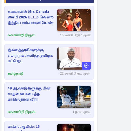
கனடாவில் Mrs Canada
World 2026 பட்டம் வென்ற
இந்திய வம்சாவளி பெண்
லங்காசிறி நியூஸ்
16 மணி நேரம் முன்
இல்லத்தரசிகளுக்கு
ஏமாற்றம் அளித்த தமிழக
பட்ஜெட்
தமிழ்நாடு
22 மணி நேரம் முன்
49 ஆண்டுகளுக்கு பின்
சாதனை படைத்த
பாகிஸ்தான் வீரர்
லங்காசிறி நியூஸ்
1 நாள் முன்
பாக்ஸ் ஆபிஸ்: 15