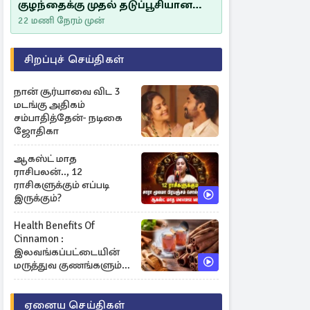
குழந்தைக்கு முதல் தடுப்பூசியான
சீம்பாலின் முக்கியத்துவம்!
22 மணி நேரம் முன்
சிறப்புச் செய்திகள்
நான் சூர்யாவை விட 3
மடங்கு அதிகம்
சம்பாதித்தேன்- நடிகை
ஜோதிகா
ஆகஸ்ட் மாத
ராசிபலன்.., 12
ராசிகளுக்கும் எப்படி
இருக்கும்?
Health Benefits Of
Cinnamon :
இலவங்கப்பட்டையின்
மருத்துவ குணங்களும்
ஆரோக்கிய
நன்மைகளும்!
ஏனைய செய்திகள்