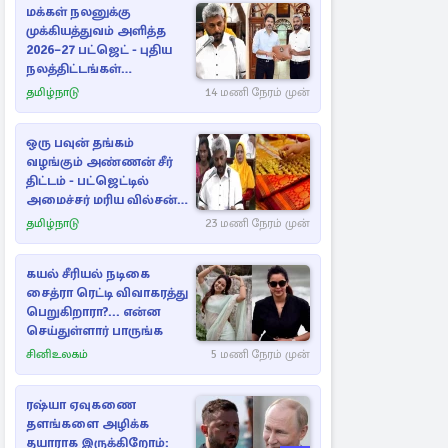
மக்கள் நலனுக்கு
முக்கியத்துவம் அளித்த
2026–27 பட்ஜெட் - புதிய
நலத்திட்டங்கள்
என்னென்ன?
தமிழ்நாடு
14 மணி நேரம் முன்
ஒரு பவுன் தங்கம்
வழங்கும் அண்ணன் சீர்
திட்டம் - பட்ஜெட்டில்
அமைச்சர் மரிய வில்சன்
அறிவிப்பு!
தமிழ்நாடு
23 மணி நேரம் முன்
கயல் சீரியல் நடிகை
சைத்ரா ரெட்டி விவாகரத்து
பெறுகிறாரா?... என்ன
செய்துள்ளார் பாருங்க
சினிஉலகம்
5 மணி நேரம் முன்
ரஷ்யா ஏவுகணை
தளங்களை அழிக்க
தயாராக இருக்கிறோம்: