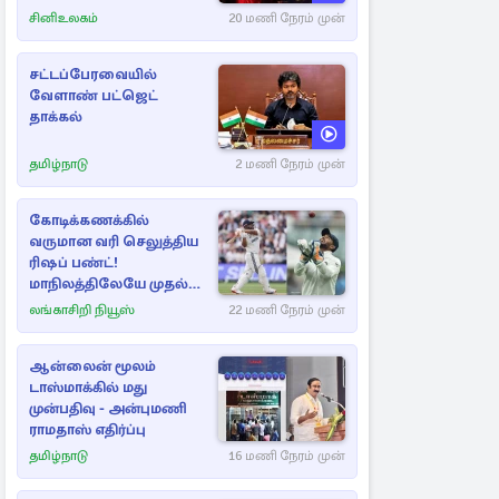
சினிஉலகம்
20 மணி நேரம் முன்
சட்டப்பேரவையில்
வேளாண் பட்ஜெட்
தாக்கல்
தமிழ்நாடு
2 மணி நேரம் முன்
கோடிக்கணக்கில்
வருமான வரி செலுத்திய
ரிஷப் பண்ட்!
மாநிலத்திலேயே முதல்
நபர்
லங்காசிறி நியூஸ்
22 மணி நேரம் முன்
ஆன்லைன் மூலம்
டாஸ்மாக்கில் மது
முன்பதிவு - அன்புமணி
ராமதாஸ் எதிர்ப்பு
தமிழ்நாடு
16 மணி நேரம் முன்