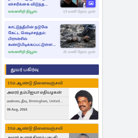
எச்சரிக்கை விடுத்த
ஜெலென்ஸ்கி
லங்காசிறி நியூஸ்
13 மணி நேரம் முன்
காட்டுத்தீயின் நடுவே
கேட்ட வெடிச்சத்தம்:
பிரான்சில்
கண்டுபிடிக்கப்பட்டுள்ள
வெடிகுண்டுகள்
லங்காசிறி நியூஸ்
21 மணி நேரம் முன்
துயர் பகிர்வு
10ம் ஆண்டு நினைவஞ்சலி
அமரர் தம்பிஐயா மதியழகன்
மண்டைதீவு, Birmingham, United
Kingdom
06 Aug, 2016
10ம் ஆண்டு நினைவஞ்சலி
அமரர் சபாரத்தினம் பசுபதி