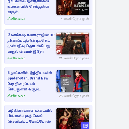
நாட்களில் ஜனநாயகன்
உலகளவில் செய்துள்ள
வசூல்..
சினிஉலகம்
4 மணி நேரம் முன்
லோகேஷ் கனகராஜின் DC
திரைப்படத்தின் டிக்கெட்
முன்பதிவு தொடங்கியது..
வசூல் விவரம் இதோ
சினிஉலகம்
21 மணி நேரம் முன்
6 நாட்களில் இந்தியாவில்
Spider-Man: Brand New
Day திரைப்படம்
செய்துள்ள வசூல்..
சினிஉலகம்
23 மணி நேரம் முன்
படு கிளாமரான உடையில்
பிக்பாஸ் புகழ் கெமி
வெளியிட்ட போட்டோஸ்