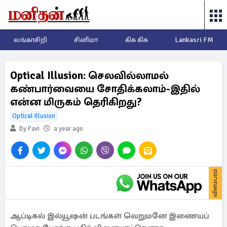
லங்காசிறி
சினிமா
கிசு கிசு
Lankasri FM
Optical Illusion: செலவில்லாமல்
கண்பார்வையை சோதிக்கலாம்-இதில்
என்ன மிருகம் தெரிகிறது?
Optical Illusion
By Pavi
a year ago
விளம்பரம்
ஆப்டிகல் இல்யூஷன் படங்கள் வெறுமனே இணையப்