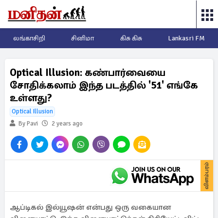
லங்காசிறி
சினிமா
கிசு கிசு
Lankasri FM
Optical Illusion: கண்பார்வையை
சோதிக்கலாம் இந்த படத்தில் '51' எங்கே
உள்ளது?
Optical Illusion
By Pavi
2 years ago
விளம்பரம்
ஆப்டிகல் இல்யூஷன் என்பது ஒரு வகையான