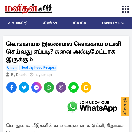
லங்காசிறி
சினிமா
கிசு கிசு
Lankasri FM
வெங்காயம் இல்லாமல் வெங்காய சட்னி
செய்வது எப்படி? சுவை அல்டிமேட்டாக
இருக்கும்
Onion
Healthy Food Recipes
By Dhushi
a year ago
விளம்பரம்
பொதுவாக வீடுகளில் காலையுணவாக இட்லி, தோசை