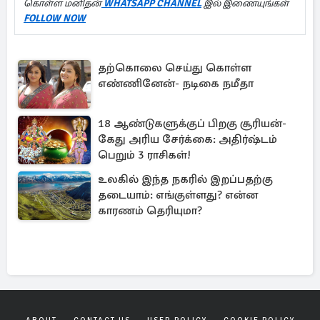
கொள்ள மனிதன்
WHATSAPP CHANNEL
இல் இணையுங்கள்
FOLLOW NOW
தற்கொலை செய்து கொள்ள
எண்ணினேன்- நடிகை நமீதா
18 ஆண்டுகளுக்குப் பிறகு சூரியன்-
கேது அரிய சேர்க்கை: அதிர்ஷ்டம்
பெறும் 3 ராசிகள்!
உலகில் இந்த நகரில் இறப்பதற்கு
தடையாம்: எங்குள்ளது? என்ன
காரணம் தெரியுமா?