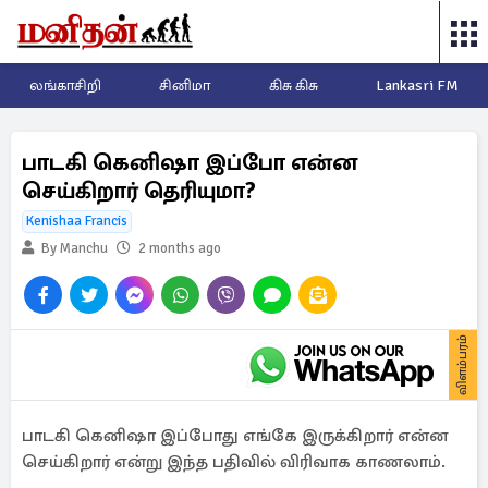
லங்காசிறி
சினிமா
கிசு கிசு
Lankasri FM
பாடகி கெனிஷா இப்போ என்ன
செய்கிறார் தெரியுமா?
Kenishaa Francis
By Manchu
2 months ago
விளம்பரம்
பாடகி கெனிஷா இப்போது எங்கே இருக்கிறார் என்ன
செய்கிறார் என்று இந்த பதிவில் விரிவாக காணலாம்.