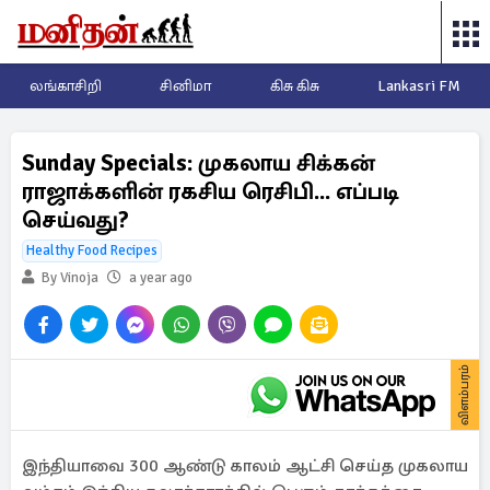
லங்காசிறி
சினிமா
கிசு கிசு
Lankasri FM
Sunday Specials: முகலாய சிக்கன்
ராஜாக்களின் ரகசிய ரெசிபி... எப்படி
செய்வது?
Healthy Food Recipes
By Vinoja
a year ago
விளம்பரம்
இந்தியாவை 300 ஆண்டு காலம் ஆட்சி செய்த முகலாய