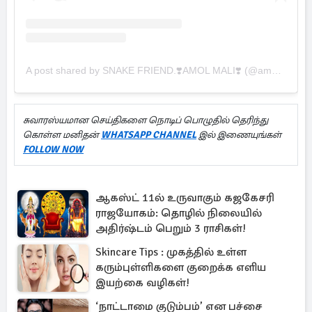
A post shared by SNAKE FRIEND.❣️AMOL MALI❣️ (@amolmali351995)
சுவாரஸ்யமான செய்திகளை நொடிப் பொழுதில் தெரிந்து
கொள்ள மனிதன்
WHATSAPP CHANNEL
இல் இணையுங்கள்
FOLLOW NOW
ஆகஸ்ட் 11ல் உருவாகும் கஜகேசரி
ராஜயோகம்: தொழில் நிலையில்
அதிர்ஷ்டம் பெறும் 3 ராசிகள்!
Skincare Tips : முகத்தில் உள்ள
கரும்புள்ளிகளை குறைக்க எளிய
இயற்கை வழிகள்!
‘நாட்டாமை குடும்பம்’ என பச்சை