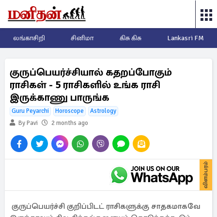
லங்காசிறி
சினிமா
கிசு கிசு
Lankasri FM
குருப்பெயர்ச்சியால் கதறப்போகும்
ராசிகள் - 5 ராசிகளில் உங்க ராசி
இருக்காணு பாருங்க
Guru Peyarchi
Horoscope
Astrology
By Pavi
2 months ago
விளம்பரம்
குருப்பெயர்ச்சி குறிப்பிடட் ராசிகளுக்கு சாதகமாகவே