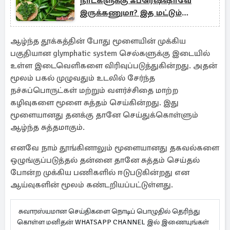
நாட்களுக்கு ஃப்ரெஷ்ஷாவே
இருக்கணுமா? இத மட்டும்
பண்ணுங்க
ஆழ்ந்த தூக்கத்தின் போது மூளையின் முக்கிய
பகுதியான glymphatic system செல்களுக்கு இடையில்
உள்ள இடைவெளிகளை விரிவுப்படுத்துகின்றது. அதன்
மூலம் பகல் முழுவதும் உடலில் சேர்ந்த
நச்சுப்பொருட்கள் மற்றும் வளர்ச்சிதை மாற்ற
கழிவுகளை மூளை சுத்தம் செய்கின்றது. இது
மூளையானது தனக்கு தானே செய்துக்கொள்ளும்
ஆழ்ந்த சுத்தமாகும்.
எனவே நாம் தூங்கினாலும் மூளையானது தகவல்களை
ஒழுங்குப்படுத்தல் தன்னை தானே சுத்தம் செய்தல்
போன்ற முக்கிய பணிகளில் ஈடுபடுகின்றது என
ஆய்வுகளின் மூலம் கண்டறியப்பட்டுள்ளது.
சுவாரஸ்யமான செய்திகளை நொடிப் பொழுதில் தெரிந்து
கொள்ள மனிதன் WHATSAPP CHANNEL இல் இணையுங்கள்