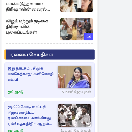
பயன்படுத்தலாமா?
திரிஷாவின் வைரல்
செல்ஃபிக்கு மருத்துவர்
விளக்கம்
விஜய் மற்றும் நடிகை
திரிஷாவின்
புகைப்படங்கள்
ஏனைய செய்திகள்
இது நாடகம்.. திமுக
பங்கேற்காது: கனிமொழி
எம்.பி
தமிழ்நாடு
5 மணி நேரம் முன்
ரூ.900 கோடி லாட்டரி
நிறுவனத்திடம்
நன்கொடை வாங்கியது
ஏன்? உதயநிதி - ஆதவ்
விவாதம்
தமிழ்நாடு
21 மணி நேரம் முன்