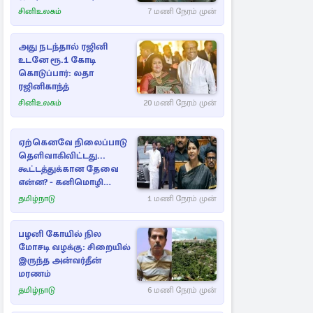
பாக்ஸ் ஆபிஸ்
சினிஉலகம்
7 மணி நேரம் முன்
அது நடந்தால் ரஜினி
உடனே ரூ.1 கோடி
கொடுப்பார்: லதா
ரஜினிகாந்த்
சினிஉலகம்
20 மணி நேரம் முன்
ஏற்கெனவே நிலைப்பாடு
தெளிவாகிவிட்டது...
கூட்டத்துக்கான தேவை
என்ன? - கனிமொழி
விமர்சனம்
தமிழ்நாடு
1 மணி நேரம் முன்
பழனி கோயில் நில
மோசடி வழக்கு: சிறையில்
இருந்த அன்வர்தீன்
மரணம்
தமிழ்நாடு
6 மணி நேரம் முன்