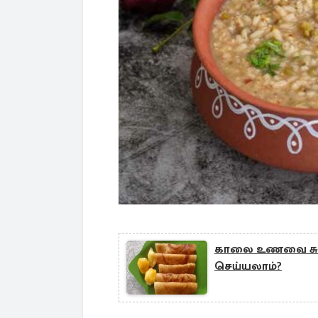
காலை உணவை சுவை
செய்யலாம்?