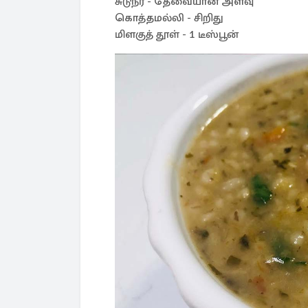
சுடுநீர் - தேவையான அளவு
கொத்தமல்லி - சிறிது
மிளகுத் தூள் - 1 டீஸ்பூன்