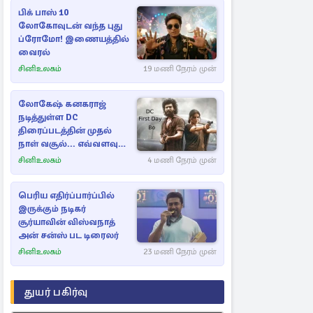
பிக் பாஸ் 10
லோகோவுடன் வந்த புது
ப்ரோமோ! இணையத்தில்
வைரல்
சினிஉலகம்
19 மணி நேரம் முன்
லோகேஷ் கனகராஜ்
நடித்துள்ள DC
திரைப்படத்தின் முதல்
நாள் வசூல்... எவ்வளவு
தெரியுமா?
சினிஉலகம்
4 மணி நேரம் முன்
பெரிய எதிர்ப்பார்ப்பில்
இருக்கும் நடிகர்
சூர்யாவின் விஸ்வநாத்
அன் சன்ஸ் பட டிரைலர்
சினிஉலகம்
23 மணி நேரம் முன்
துயர் பகிர்வு