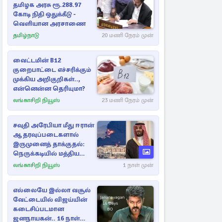
தமிழக அரசு ரூ.288.97
கோடி நிதி ஒதுக்கீடு -
வெளியான அரசாணை
தமிழ்நாடு
20 மணி நேரம் முன்
வைட்டமின் B12
குறைபாட்டை எச்சரிக்கும்
முக்கிய அறிகுறிகள்..,
என்னென்ன தெரியுமா?
லங்காசிறி நியூஸ்
23 மணி நேரம் முன்
சவுதி அரேபியா மீது ஈரான்
ஆதரவுப்படைகளால்
இருமுனைத் தாக்குதல்:
நெருக்கடியில் மத்திய
கிழக்கு
லங்காசிறி நியூஸ்
1 நாள் முன்
எல்லையே இல்லா வசூல்
வேட்டையில் விஜய்யின்
கடைசிப்படமான
ஜனநாயகன்.. 16 நாள்