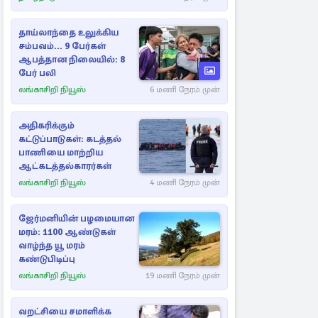
தாய்லாந்தை உலுக்கிய
சம்பவம்... 9 பேர்கள்
ஆபத்தான நிலையில்: 8
பேர் பலி
லங்காசிறி நியூஸ்
6 மணி நேரம் முன்
அதிகரிக்கும்
கட்டுப்பாடுகள்: கடத்தல்
பாணியை மாற்றிய
ஆட்கடத்தல்காரர்கள்
லங்காசிறி நியூஸ்
4 மணி நேரம் முன்
ஜேர்மனியின் பழமையான
மரம்: 1100 ஆண்டுகள்
வாழ்ந்த யூ மரம்
கண்டுபிடிப்பு
லங்காசிறி நியூஸ்
19 மணி நேரம் முன்
வறட்சியை சமாளிக்க