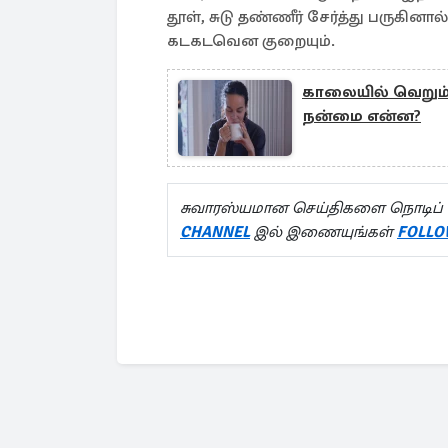
தூள், சுடு தண்ணீர் சேர்த்து பருகின
கடகடவென குறையும்.
காலையில் வெறும் வ
நன்மை என்ன?
சுவாரஸ்யமான செய்திகளை நொடிப் 
CHANNEL
இல் இணையுங்கள்
FOLLO