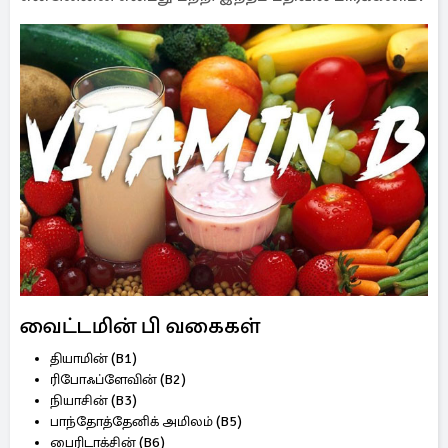
வைட்டமின் பி வகைகள்
தியாமின் (B1)
ரிபோஃப்ளேவின் (B2)
நியாசின் (B3)
பாந்தோத்தேனிக் அமிலம் (B5)
பைரிடாக்சின் (B6)