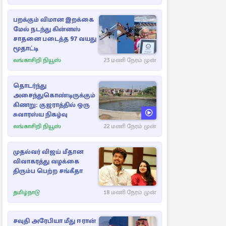
பறக்கும் விமான இறக்கை
மேல் நடந்து கின்னஸ்
சாதனை படைத்த 97 வயது
மூதாட்டி
லங்காசிறி நியூஸ்
23 மணி நேரம் முன்
தொடர்ந்து
அசைந்துகொண்டிருக்கும்
கிணறு: குஜராத்தில் ஒரு
சுவாரஸ்ய நிகழ்வு
லங்காசிறி நியூஸ்
22 மணி நேரம் முன்
முதல்வர் விஜய் மீதான
விவாகரத்து வழக்கை
திரும்ப பெற்ற சங்கீதா
தமிழ்நாடு
18 மணி நேரம் முன்
சவுதி அரேபியா மீது ஈரான்