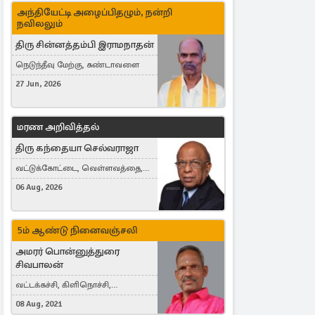
அந்தியேட்டி அழைப்பிதழும், நன்றி
நவிலலும்
திரு சின்னத்தம்பி இராமநாதன்
நெடுந்தீவு மேற்கு, கண்டாவளை
27 Jun, 2026
மரண அறிவித்தல்
திரு கந்தையா செல்வராஜா
வட்டுக்கோட்டை, வெள்ளவத்தை,
Toronto, Canada
06 Aug, 2026
5ம் ஆண்டு நினைவஞ்சலி
அமரர் பொன்னுத்துரை
சிவபாலன்
வட்டக்கச்சி, கிளிநொச்சி,
வட்டக்கச்சி இராமநாதபுரம்
08 Aug, 2021