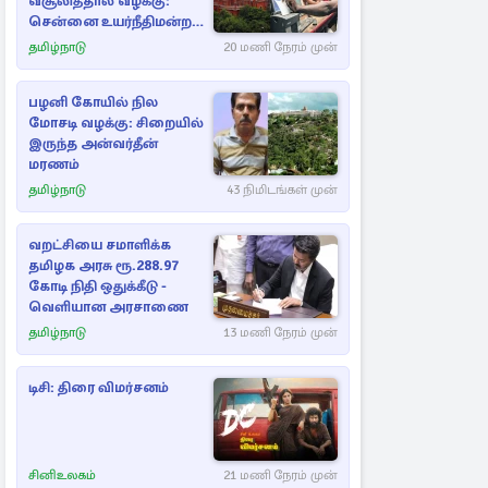
வசூலித்தால் வழக்கு:
சென்னை உயர்நீதிமன்றம்
உத்தரவு
தமிழ்நாடு
20 மணி நேரம் முன்
பழனி கோயில் நில
மோசடி வழக்கு: சிறையில்
இருந்த அன்வர்தீன்
மரணம்
தமிழ்நாடு
43 நிமிடங்கள் முன்
வறட்சியை சமாளிக்க
தமிழக அரசு ரூ.288.97
கோடி நிதி ஒதுக்கீடு -
வெளியான அரசாணை
தமிழ்நாடு
13 மணி நேரம் முன்
டிசி: திரை விமர்சனம்
சினிஉலகம்
21 மணி நேரம் முன்