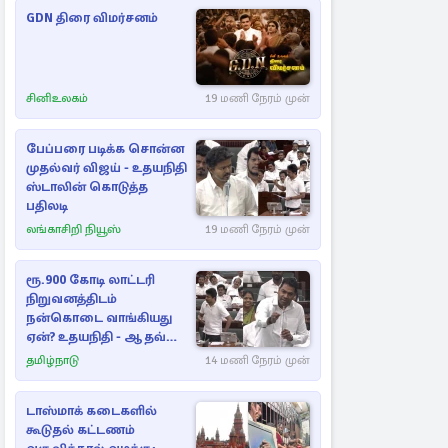
GDN திரை விமர்சனம்
சினிஉலகம்
19 மணி நேரம் முன்
பேப்பரை படிக்க சொன்ன
முதல்வர் விஜய் - உதயநிதி
ஸ்டாலின் கொடுத்த
பதிலடி
லங்காசிறி நியூஸ்
19 மணி நேரம் முன்
ரூ.900 கோடி லாட்டரி
நிறுவனத்திடம்
நன்கொடை வாங்கியது
ஏன்? உதயநிதி - ஆதவ்
விவாதம்
தமிழ்நாடு
14 மணி நேரம் முன்
டாஸ்மாக் கடைகளில்
கூடுதல் கட்டணம்