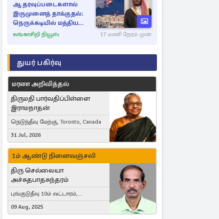
ஆதரவுப்படைகளால்
இருமுனைத் தாக்குதல்:
நெருக்கடியில் மத்திய
கிழக்கு
லங்காசிறி நியூஸ்
17 மணி நேரம் முன்
துயர் பகிர்வு
மரண அறிவித்தல்
திருமதி பார்வதிப்பிள்ளை
இராமநாதன்
நெடுந்தீவு மேற்கு, Toronto, Canada
31 Jul, 2026
1ம் ஆண்டு நினைவஞ்சலி
திரு செல்லையா
அச்சுதபாதசுந்தரம்
புங்குடுதீவு 10ம் வட்டாரம்,
கொள்ளுப்பிட்டி
09 Aug, 2025