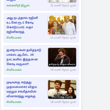
லங்காசிறி நியூஸ்
21 மணி நேரம் முன்
அது நடந்தால் ரஜினி
உடனே ரூ.1 கோடி
கொடுப்பார்: லதா
ரஜினிகாந்த்
சினிஉலகம்
14 மணி நேரம் முன்
ஜனநாயகன் தமிழ்நாடு
பாக்ஸ் ஆபீஸ்.. 16
நாட்களில் இத்தனை
கோடி வசூலா!!
சினிஉலகம்
18 மணி நேரம் முன்
முடிவுக்கு வந்தது
முதலமைச்சர் விஜய்
மற்றும் சங்கீதாவின்
விவாகரத்து வழக்கு
சினிஉலகம்
18 மணி நேரம் முன்