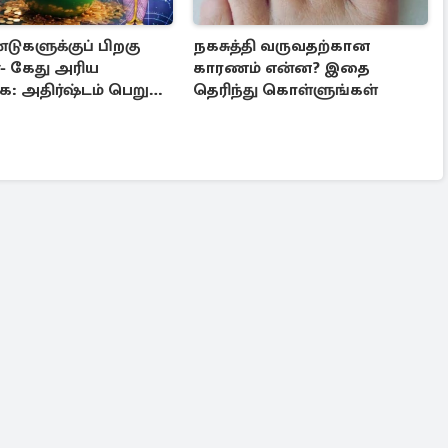
ுகளுக்குப் பிறகு
நகசுத்தி வருவதற்கான
்- கேது அரிய
காரணம் என்ன? இதை
ை: அதிர்ஷ்டம் பெறும்
தெரிந்து கொள்ளுங்கள்
ள்!