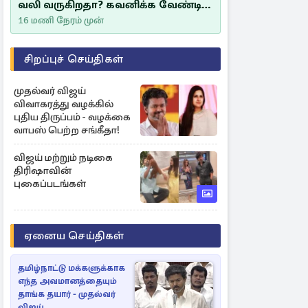
வலி வருகிறதா? கவனிக்க வேண்டிய
எச்சரிக்கை அறிகுறிகள்
16 மணி நேரம் முன்
சிறப்புச் செய்திகள்
முதல்வர் விஜய்
விவாகரத்து வழக்கில்
புதிய திருப்பம் - வழக்கை
வாபஸ் பெற்ற சங்கீதா!
விஜய் மற்றும் நடிகை
திரிஷாவின்
புகைப்படங்கள்
ஏனைய செய்திகள்
தமிழ்நாட்டு மக்களுக்காக
எந்த அவமானத்தையும்
தாங்க தயார் - முதல்வர்
விஜய்