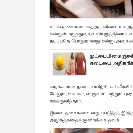
உடல் குணமடைவதற்கு விலை உயர்ந்த
என்றும் மருத்துவர் வலியுறுத்தினார்.
நடப்பதே போதுமானது என்று அவர் கூ
முட்டையின் மஞ்ச
எடையை அதிகரிக்
வழக்கமான நடைப்பயிற்சி, கல்லீரலி
மேலும், யோகா, ஸ்குவாட் மற்றும் ப
ஊக்குவித்தார்.
இவை தசைகளை வலுப்படுத்தி, இரத்த ச
அழுத்தத்தைக் குறைக்க உதவும்.