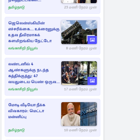
நலத்திட்டங்கள்
என்னென்ன?
தமிழ்நாடு
23 மணி நேரம் முன்
ஜெலென்ஸ்கியின்
எச்சரிக்கை... உக்ரைனுக்கு
உதவ தீவிரமாகக்
களமிறங்கிய நேட்டோ
லங்காசிறி நியூஸ்
8 மணி நேரம் முன்
லண்டனில் 4
ஆண்களுக்கு நடந்த
கத்திக்குத்து: 47
வயதுடைய பெண் ஒருவர்
கைது
லங்காசிறி நியூஸ்
17 மணி நேரம் முன்
மோடி வீடியோ நீக்க
விவகாரம்: மெட்டா
மன்னிப்பு
தமிழ்நாடு
10 மணி நேரம் முன்