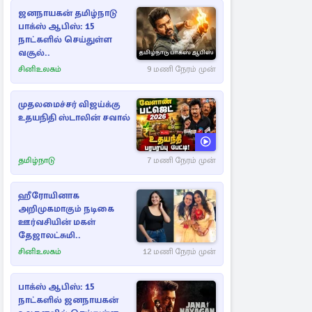
ஜனநாயகன் தமிழ்நாடு
பாக்ஸ் ஆபிஸ்: 15
நாட்களில் செய்துள்ள
வசூல்..
சினிஉலகம்
9 மணி நேரம் முன்
முதலமைச்சர் விஜய்க்கு
உதயநிதி ஸ்டாலின் சவால்
தமிழ்நாடு
7 மணி நேரம் முன்
ஹீரோயினாக
அறிமுகமாகும் நடிகை
ஊர்வசியின் மகள்
தேஜாலட்சுமி..
சினிஉலகம்
12 மணி நேரம் முன்
பாக்ஸ் ஆபிஸ்: 15
நாட்களில் ஜனநாயகன்