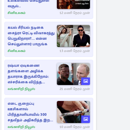
உலகளவில் செய்துள்ள
வசூல்..
சினிஉலகம்
12 மணி நேரம் முன்
கயல் சீரியல் நடிகை
சைத்ரா ரெட்டி விவாகரத்து
பெறுகிறாரா?... என்ன
செய்துள்ளார் பாருங்க
சினிஉலகம்
13 மணி நேரம் முன்
ரஷ்யா ஏவுகணை
தளங்களை அழிக்க
தயாராக இருக்கிறோம்:
எச்சரிக்கை விடுத்த
ஜெலென்ஸ்கி
லங்காசிறி நியூஸ்
21 மணி நேரம் முன்
எடை குறைப்பு
ஊசிகளால்
பிரித்தானியாவில் 300
சதவீதம் அதிகரித்த இறப்பு
எண்ணிக்கை
லங்காசிறி நியூஸ்
10 மணி நேரம் முன்