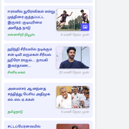
ஈரானில் துரோகிகள் என்று
முத்திரை குத்தப்பட்ட
இருவர்: குடியுரிமை
அளித்த நாடு
லங்காசிறி நியூஸ்
6 மணி நேரம் முன்
ஹிந்தி சீரியலில் நடிக்கும்
சன் டிவி மருமகள் சீரியல்
ஹீரோ ராகுல்... நாயகி
இவர்தானா...
சினிஉலகம்
22 மணி நேரம் முன்
அமைச்சர் ஆனந்தை
சந்தித்து பேசிய அதிமுக
எம்.எல்.ஏ.க்கள்
தமிழ்நாடு
3 மணி நேரம் முன்
சட்டப்பேரவையில்