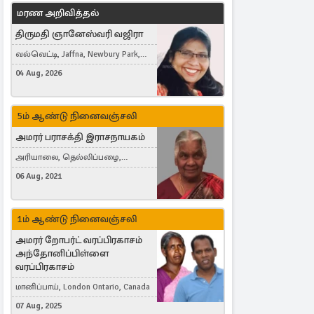
மரண அறிவித்தல்
திருமதி ஞானேஸ்வரி வஜிரா
வல்வெட்டி, Jaffna, Newbury Park,
United Kingdom
04 Aug, 2026
5ம் ஆண்டு நினைவஞ்சலி
அமரர் பராசக்தி இராசநாயகம்
அரியாலை, தெல்லிப்பழை,
Montreal, Canada
06 Aug, 2021
1ம் ஆண்டு நினைவஞ்சலி
அமரர் றோபர்ட் வரப்பிரகாசம்
அந்தோனிப்பிள்ளை
வரப்பிரகாசம்
மானிப்பாய், London Ontario, Canada
07 Aug, 2025