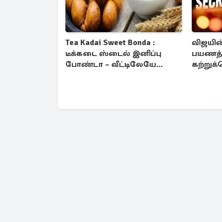
Tea Kadai Sweet Bonda :
விஜயின்
டீக்கடை ஸ்டைல் இனிப்பு
பயணத்தி
போண்டா – வீட்டிலேயே
கற்றுக
செய்வது எப்படி?
முக்கிய