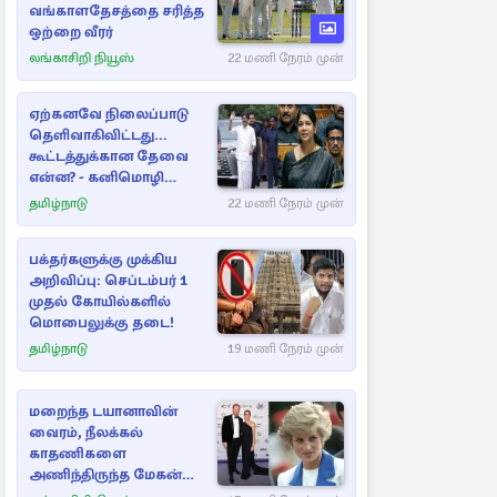
வங்காளதேசத்தை சரித்த
ஒற்றை வீரர்
லங்காசிறி நியூஸ்
22 மணி நேரம் முன்
ஏற்கனவே நிலைப்பாடு
தெளிவாகிவிட்டது...
கூட்டத்துக்கான தேவை
என்ன? - கனிமொழி
விமர்சனம்
தமிழ்நாடு
22 மணி நேரம் முன்
பக்தர்களுக்கு முக்கிய
அறிவிப்பு: செப்டம்பர் 1
முதல் கோயில்களில்
மொபைலுக்கு தடை!
தமிழ்நாடு
19 மணி நேரம் முன்
மறைந்த டயானாவின்
வைரம், நீலக்கல்
காதணிகளை
அணிந்திருந்த மேகன்
மார்க்கல்