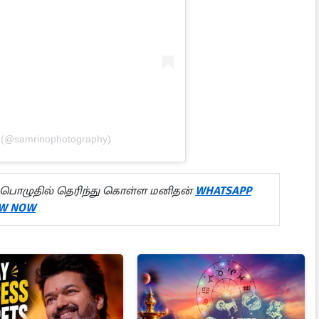
o (@samrinophotography)
பொழுதில் தெரிந்து கொள்ள மனிதன்
WHATSAPP
W NOW