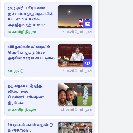
முழு சூரிய கிரகணம்...
ஐரோப்பா முழுவதும் மின்
கட்டமைப்புகளில்
அழுத்தம் ஏற்படலாம்
லங்காசிறி நியூஸ்
5 மணி நேரம் முன்
100 நாட்கள்: விரைவில்
வெளியாகும் தவெக
அரசின் சாதனை பட்டியல்
தமிழ்நாடு
4 மணி நேரம் முன்
தந்தையை இழந்த
லியோனல்
மெஸ்ஸி..ரசிகர்கள்
இரங்கல்
லங்காசிறி நியூஸ்
18 மணி நேரம் முன்
54 ஓட்டங்களில் சுருண்டு
படுதோல்வி: