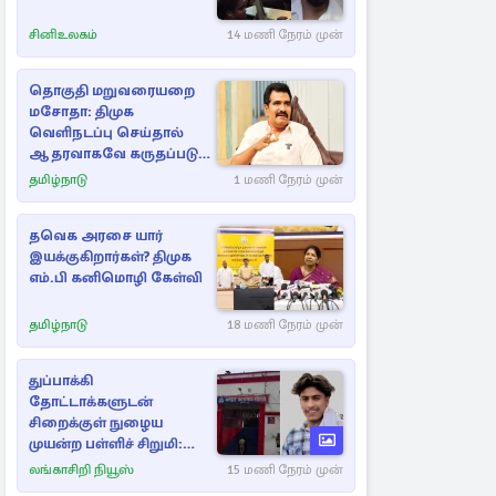
சினிஉலகம்
14 மணி நேரம் முன்
தொகுதி மறுவரையறை
மசோதா: திமுக
வெளிநடப்பு செய்தால்
ஆதரவாகவே கருதப்படும்
– அமைச்சர் நிர்மல்குமார்
தமிழ்நாடு
1 மணி நேரம் முன்
தவெக அரசை யார்
இயக்குகிறார்கள்? திமுக
எம்.பி கனிமொழி கேள்வி
தமிழ்நாடு
18 மணி நேரம் முன்
துப்பாக்கி
தோட்டாக்களுடன்
சிறைக்குள் நுழைய
முயன்ற பள்ளிச் சிறுமி:
விசாரணையின் கூறிய
லங்காசிறி நியூஸ்
15 மணி நேரம் முன்
காரணம்