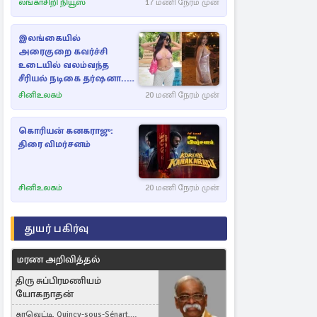
லங்காசிறி நியூஸ்
17 மணி நேரம் முன்
இலங்கையில்
அரைகுறை கவர்ச்சி
உடையில் வலம்வந்த
சீரியல் நடிகை தர்ஷனா...
அவரே வெளியிட்ட
சினிஉலகம்
20 மணி நேரம் முன்
வீடியோ
கொரியன் கனகராஜு:
திரை விமர்சனம்
சினிஉலகம்
20 மணி நேரம் முன்
துயர் பகிர்வு
மரண அறிவித்தல்
திரு சுப்பிரமணியம்
யோகநாதன்
கரவெட்டி, Quincy-sous-Sénart,