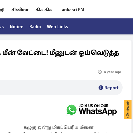
றி
சினிமா
கிசு கிசு
Lankasri FM
ws
Notice
Radio
Web Links
சத மீன் வேட்டை! மீனுடன் ஓய்வெடுத்த
a year ago
Report
விளம்பரம்
கழுகு ஒன்று மிகப்பெரிய மீனை