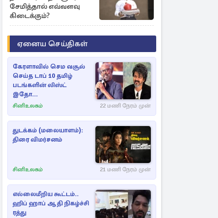
சேமித்தால் எவ்வளவு
கிடைக்கும்?
ஏனைய செய்திகள்
கேரளாவில் செம வசூல்
செய்த டாப் 10 தமிழ்
படங்களின் லிஸ்ட்
இதோ...
சினிஉலகம்
22 மணி நேரம் முன்
துடக்கம் (மலையாளம்):
திரை விமர்சனம்
சினிஉலகம்
21 மணி நேரம் முன்
எல்லைமீறிய கூட்டம்..
ஹிப் ஹாப் ஆதி நிகழ்ச்சி
ரத்து