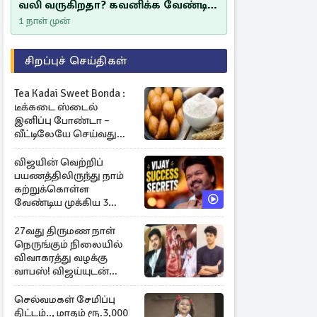
வலி வருகிறதா? கவனிக்க வேண்டிய
எச்சரிக்கை அறிகுறிகள்
1 நாள் முன்
சிறப்புச் செய்திகள்
Tea Kadai Sweet Bonda :
டீக்கடை ஸ்டைல்
இனிப்பு போண்டா –
வீட்டிலேயே செய்வது
எப்படி?
விஜயின் வெற்றிப்
பயணத்திலிருந்து நாம்
கற்றுக்கொள்ள
வேண்டிய முக்கிய 3
விடயங்கள்!
27வது திருமண நாள்
நெருங்கும் நிலையில்
விவாகரத்து வழக்கு
வாபஸ்! விஜய்யுடன்
மீண்டும் இணைவாரா?
செல்வமகள் சேமிப்பு
திட்டம்.., மாதம் ரூ.3,000