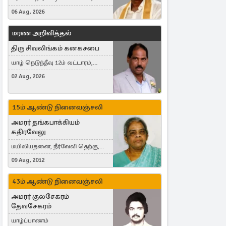
France
06 Aug, 2026
மரண அறிவித்தல்
திரு சிவலிங்கம் கனகசபை
யாழ் நெடுந்தீவு 12ம் வட்டாரம்,
Jaffna, நயினாதீவு, London, United
02 Aug, 2026
Kingdom
15ம் ஆண்டு நினைவஞ்சலி
அமரர் தங்கபாக்கியம்
கதிரவேலு
மயிலியதனை, நீர்வேலி தெற்கு,
Herning, Denmark
09 Aug, 2012
43ம் ஆண்டு நினைவஞ்சலி
அமரர் குலசேகரம்
தேவசேகரம்
யாழ்ப்பாணம்