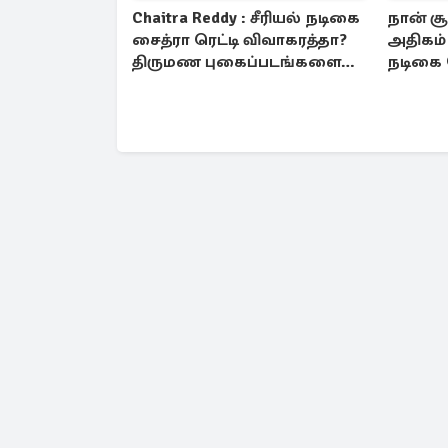
Chaitra Reddy : சீரியல் நடிகை
நான் ச
சைத்ரா ரெட்டி விவாகரத்தா?
அதிகம் 
திருமண புகைப்படங்களை
நடிகை
நீக்கம்