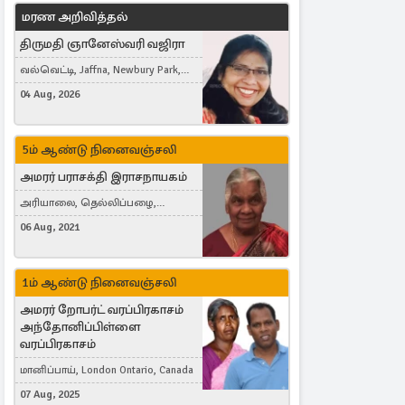
மரண அறிவித்தல்
திருமதி ஞானேஸ்வரி வஜிரா
வல்வெட்டி, Jaffna, Newbury Park,
United Kingdom
04 Aug, 2026
5ம் ஆண்டு நினைவஞ்சலி
அமரர் பராசக்தி இராசநாயகம்
அரியாலை, தெல்லிப்பழை,
Montreal, Canada
06 Aug, 2021
1ம் ஆண்டு நினைவஞ்சலி
அமரர் றோபர்ட் வரப்பிரகாசம்
அந்தோனிப்பிள்ளை
வரப்பிரகாசம்
மானிப்பாய், London Ontario, Canada
07 Aug, 2025