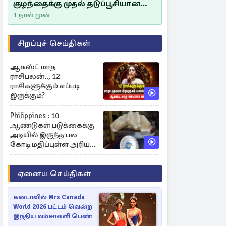
குழந்தைக்கு முதல் தடுப்பூசியான
சீம்பாலின் முக்கியத்துவம்!
1 நாள் முன்
சிறப்புச் செய்திகள்
ஆகஸ்ட் மாத
ராசிபலன்.., 12
ராசிகளுக்கும் எப்படி
இருக்கும்?
Philippines : 10
ஆண்டுகள் படுக்கைக்கு
அடியில் இருந்த பல
கோடி மதிப்புள்ள அரிய
முத்து!
ஏனைய செய்திகள்
கனடாவில் Mrs Canada
World 2026 பட்டம் வென்ற
இந்திய வம்சாவளி பெண்