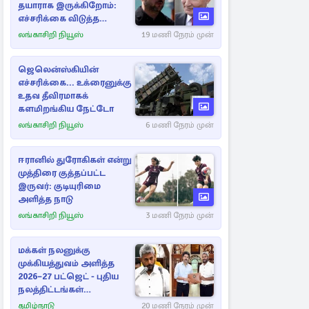
தயாராக இருக்கிறோம்:
எச்சரிக்கை விடுத்த
ஜெலென்ஸ்கி
லங்காசிறி நியூஸ்
19 மணி நேரம் முன்
ஜெலென்ஸ்கியின்
எச்சரிக்கை... உக்ரைனுக்கு
உதவ தீவிரமாகக்
களமிறங்கிய நேட்டோ
லங்காசிறி நியூஸ்
6 மணி நேரம் முன்
ஈரானில் துரோகிகள் என்று
முத்திரை குத்தப்பட்ட
இருவர்: குடியுரிமை
அளித்த நாடு
லங்காசிறி நியூஸ்
3 மணி நேரம் முன்
மக்கள் நலனுக்கு
முக்கியத்துவம் அளித்த
2026–27 பட்ஜெட் - புதிய
நலத்திட்டங்கள்
என்னென்ன?
தமிழ்நாடு
20 மணி நேரம் முன்