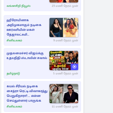
லங்காசிறி நியூஸ்
23 மணி நேரம் முன்
ஹீரோயினாக
அறிமுகமாகும் நடிகை
ஊர்வசியின் மகள்
தேஜாலட்சுமி..
சினிஉலகம்
9 மணி நேரம் முன்
முதலமைச்சர் விஜய்க்கு
உதயநிதி ஸ்டாலின் சவால்
தமிழ்நாடு
5 மணி நேரம் முன்
கயல் சீரியல் நடிகை
சைத்ரா ரெட்டி விவாகரத்து
பெறுகிறாரா?... என்ன
செய்துள்ளார் பாருங்க
சினிஉலகம்
11 மணி நேரம் முன்