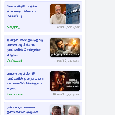
மோடி வீடியோ நீக்க
விவகாரம்: மெட்டா
மன்னிப்பு
தமிழ்நாடு
7 மணி நேரம் முன்
ஜனநாயகன் தமிழ்நாடு
பாக்ஸ் ஆபிஸ்: 15
நாட்களில் செய்துள்ள
வசூல்..
சினிஉலகம்
7 மணி நேரம் முன்
பாக்ஸ் ஆபிஸ்: 15
நாட்களில் ஜனநாயகன்
உலகளவில் செய்துள்ள
வசூல்..
சினிஉலகம்
10 மணி நேரம் முன்
ரஷ்யா ஏவுகணை
தளங்களை அழிக்க