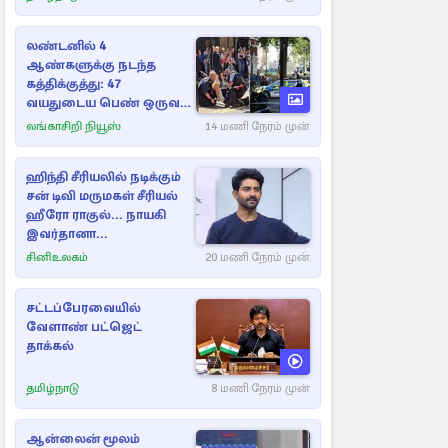
லண்டனில் 4
ஆண்களுக்கு நடந்த
கத்திக்குத்து: 47
வயதுடைய பெண் ஒருவர்
கைது
லங்காசிறி நியூஸ்
14 மணி நேரம் முன்
ஹிந்தி சீரியலில் நடிக்கும்
சன் டிவி மருமகள் சீரியல்
ஹீரோ ராகுல்... நாயகி
இவர்தானா...
சினிஉலகம்
20 மணி நேரம் முன்
சட்டப்பேரவையில்
வேளாண் பட்ஜெட்
தாக்கல்
தமிழ்நாடு
8 மணி நேரம் முன்
ஆன்லைன் மூலம்