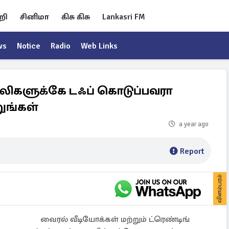
றி
சினிமா
கிசு கிசு
Lankasri FM
ws
Notice
Radio
Web Links
திசாலிகளுக்கே டஃப் கொடுப்பவரா
ுங்கள்
a year ago
Report
விளம்பரம்
வைரல் வீடியோக்கள் மற்றும் ட்ரெண்டிங்