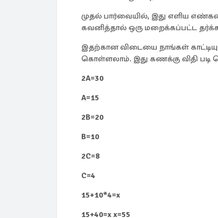
முதல் பார்வையில், இது எளிய எண்கண
கவனித்தால் ஒரு மறைக்கப்பட்ட தர்க்க
இதற்கான விடையை நாங்கள் காட்டியுள
கொள்ளலாம். இது கணக்கு விதி படி ச
2A=30
A=15
2B=20
B=10
2C=8
C=4
15+10*4=x
15+40=x x=55