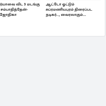
ூர்யாவை விட 3 மடங்கு
ஆட்டோ ஓட்டும்
சம்பாதித்தேன்-
சுப்ரமணியபுரம் திரைப்பட
 ஜோதிகா
நடிகர்.., வைரலாகும்
புகைப்படம்