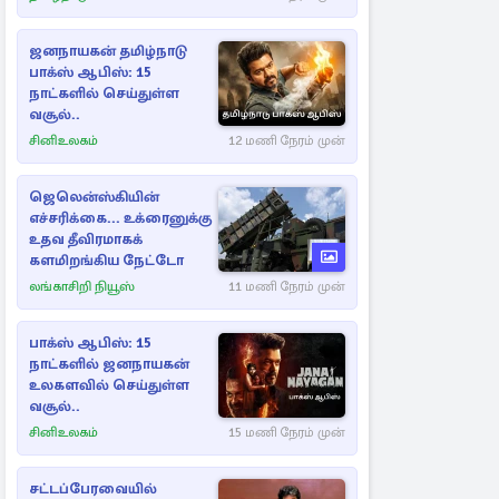
ஜனநாயகன் தமிழ்நாடு
பாக்ஸ் ஆபிஸ்: 15
நாட்களில் செய்துள்ள
வசூல்..
சினிஉலகம்
12 மணி நேரம் முன்
ஜெலென்ஸ்கியின்
எச்சரிக்கை... உக்ரைனுக்கு
உதவ தீவிரமாகக்
களமிறங்கிய நேட்டோ
லங்காசிறி நியூஸ்
11 மணி நேரம் முன்
பாக்ஸ் ஆபிஸ்: 15
நாட்களில் ஜனநாயகன்
உலகளவில் செய்துள்ள
வசூல்..
சினிஉலகம்
15 மணி நேரம் முன்
சட்டப்பேரவையில்