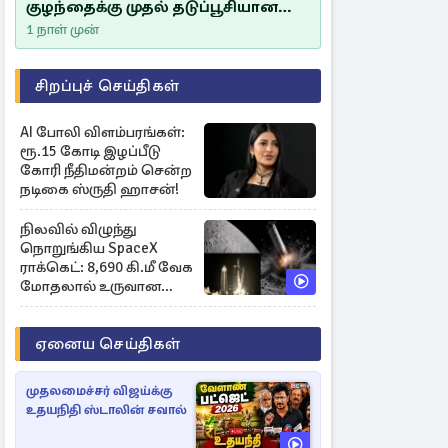
குழந்தைக்கு முதல் தடுப்பூசியான
சீம்பாலின் முக்கியத்துவம்!
1 நாள் முன்
சிறப்புச் செய்திகள்
AI போலி விளம்பரங்கள்:
ரூ.15 கோடி இழப்பீடு
கோரி நீதிமன்றம் சென்ற
நடிகை ஸ்ருதி ஹாசன்!
நிலவில் விழுந்து
நொறுங்கிய SpaceX
ராக்கெட்: 8,690 கி.மீ வேக
மோதலால் உருவான
புதிய பள்ளம்!
ஏனைய செய்திகள்
முதலமைச்சர் விஜய்க்கு
உதயநிதி ஸ்டாலின் சவால்