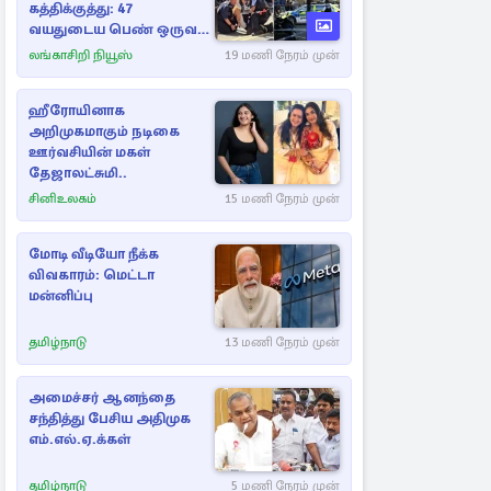
கத்திக்குத்து: 47
வயதுடைய பெண் ஒருவர்
கைது
லங்காசிறி நியூஸ்
19 மணி நேரம் முன்
ஹீரோயினாக
அறிமுகமாகும் நடிகை
ஊர்வசியின் மகள்
தேஜாலட்சுமி..
சினிஉலகம்
15 மணி நேரம் முன்
மோடி வீடியோ நீக்க
விவகாரம்: மெட்டா
மன்னிப்பு
தமிழ்நாடு
13 மணி நேரம் முன்
அமைச்சர் ஆனந்தை
சந்தித்து பேசிய அதிமுக
எம்.எல்.ஏ.க்கள்
தமிழ்நாடு
5 மணி நேரம் முன்