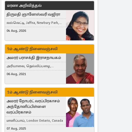
மரண அறிவித்தல்
திருமதி ஞானேஸ்வரி வஜிரா
வல்வெட்டி, Jaffna, Newbury Park,
United Kingdom
04 Aug, 2026
5ம் ஆண்டு நினைவஞ்சலி
அமரர் பராசக்தி இராசநாயகம்
அரியாலை, தெல்லிப்பழை,
Montreal, Canada
06 Aug, 2021
1ம் ஆண்டு நினைவஞ்சலி
அமரர் றோபர்ட் வரப்பிரகாசம்
அந்தோனிப்பிள்ளை
வரப்பிரகாசம்
மானிப்பாய், London Ontario, Canada
07 Aug, 2025