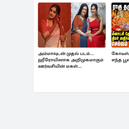
அம்மாவுடன் முதல் படம்...
கோடீஸ்
ஹீரோயினாக அறிமுகமாகும்
எந்த ப
ஊர்வசியின் மகள்
தேஜலட்சுமி!