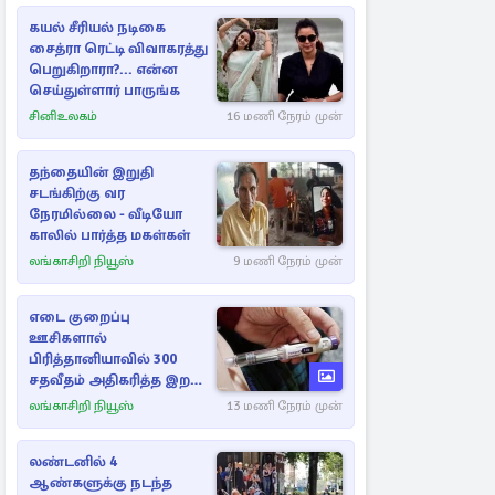
கயல் சீரியல் நடிகை
சைத்ரா ரெட்டி விவாகரத்து
பெறுகிறாரா?... என்ன
செய்துள்ளார் பாருங்க
சினிஉலகம்
16 மணி நேரம் முன்
தந்தையின் இறுதி
சடங்கிற்கு வர
நேரமில்லை - வீடியோ
காலில் பார்த்த மகள்கள்
லங்காசிறி நியூஸ்
9 மணி நேரம் முன்
எடை குறைப்பு
ஊசிகளால்
பிரித்தானியாவில் 300
சதவீதம் அதிகரித்த இறப்பு
எண்ணிக்கை
லங்காசிறி நியூஸ்
13 மணி நேரம் முன்
லண்டனில் 4
ஆண்களுக்கு நடந்த