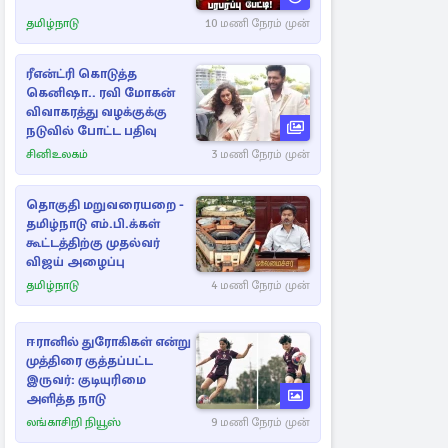
தமிழ்நாடு
10 மணி நேரம் முன்
ரீஎன்ட்ரி கொடுத்த
கெனிஷா.. ரவி மோகன்
விவாகரத்து வழக்குக்கு
நடுவில் போட்ட பதிவு
சினிஉலகம்
3 மணி நேரம் முன்
தொகுதி மறுவரையறை -
தமிழ்நாடு எம்.பி.க்கள்
கூட்டத்திற்கு முதல்வர்
விஜய் அழைப்பு
தமிழ்நாடு
4 மணி நேரம் முன்
ஈரானில் துரோகிகள் என்று
முத்திரை குத்தப்பட்ட
இருவர்: குடியுரிமை
அளித்த நாடு
லங்காசிறி நியூஸ்
9 மணி நேரம் முன்