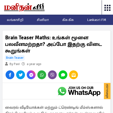
லங்காசிறி
சினிமா
கிசு கிசு
Lankasri FM
Brain Teaser Maths: உங்கள் மூளை
பலவீனமற்றதா? அப்போ இதற்கு விடை
கூறுங்கள்
Brain Teaser
By Pavi
a year ago
விளம்பரம்
வைரல் வீடியோக்கள் மற்றும் ட்ரெண்டிங் மீம்ஸ்களால்