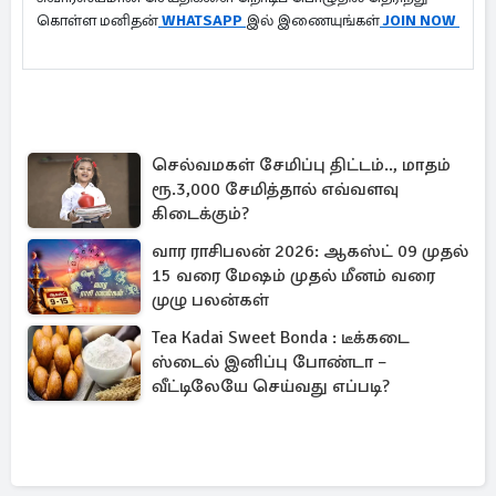
கொள்ள மனிதன்
WHATSAPP
இல் இணையுங்கள்
JOIN NOW
செல்வமகள் சேமிப்பு திட்டம்.., மாதம்
ரூ.3,000 சேமித்தால் எவ்வளவு
கிடைக்கும்?
வார ராசிபலன் 2026: ஆகஸ்ட் 09 முதல்
15 வரை மேஷம் முதல் மீனம் வரை
முழு பலன்கள்
Tea Kadai Sweet Bonda : டீக்கடை
ஸ்டைல் இனிப்பு போண்டா –
வீட்டிலேயே செய்வது எப்படி?