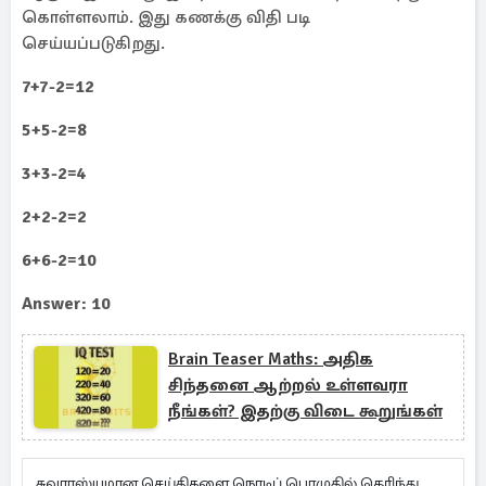
கொள்ளலாம். இது கணக்கு விதி படி
செய்யப்படுகிறது.
7+7-2=12
5+5-2=8
3+3-2=4
2+2-2=2
6+6-2=10
Answer: 10
Brain Teaser Maths: அதிக
சிந்தனை ஆற்றல் உள்ளவரா
நீங்கள்? இதற்கு விடை கூறுங்கள்
சுவாரஸ்யமான செய்திகளை நொடிப் பொழுதில் தெரிந்து