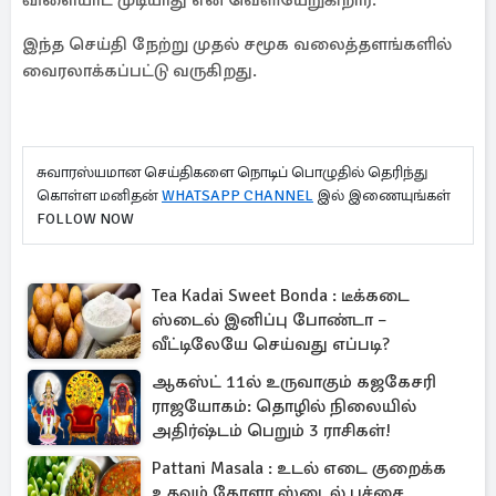
விளையாட முடியாது என வெளியேறுகிறார்.
இந்த செய்தி நேற்று முதல் சமூக வலைத்தளங்களில்
வைரலாக்கப்பட்டு வருகிறது.
சுவாரஸ்யமான செய்திகளை நொடிப் பொழுதில் தெரிந்து
கொள்ள மனிதன்
WHATSAPP CHANNEL
இல் இணையுங்கள்
FOLLOW NOW
Tea Kadai Sweet Bonda : டீக்கடை
ஸ்டைல் இனிப்பு போண்டா –
வீட்டிலேயே செய்வது எப்படி?
ஆகஸ்ட் 11ல் உருவாகும் கஜகேசரி
ராஜயோகம்: தொழில் நிலையில்
அதிர்ஷ்டம் பெறும் 3 ராசிகள்!
Pattani Masala : உடல் எடை குறைக்க
உதவும் கேரளா ஸ்டைல் பச்சை