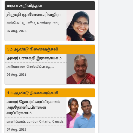
மரண அறிவித்தல்
திருமதி ஞானேஸ்வரி வஜிரா
வல்வெட்டி, Jaffna, Newbury Park,
United Kingdom
04 Aug, 2026
5ம் ஆண்டு நினைவஞ்சலி
அமரர் பராசக்தி இராசநாயகம்
அரியாலை, தெல்லிப்பழை,
Montreal, Canada
06 Aug, 2021
1ம் ஆண்டு நினைவஞ்சலி
அமரர் றோபர்ட் வரப்பிரகாசம்
அந்தோனிப்பிள்ளை
வரப்பிரகாசம்
மானிப்பாய், London Ontario, Canada
07 Aug, 2025