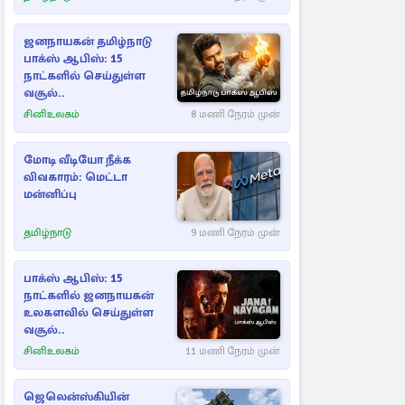
ஜனநாயகன் தமிழ்நாடு
பாக்ஸ் ஆபிஸ்: 15
நாட்களில் செய்துள்ள
வசூல்..
சினிஉலகம்
8 மணி நேரம் முன்
மோடி வீடியோ நீக்க
விவகாரம்: மெட்டா
மன்னிப்பு
தமிழ்நாடு
9 மணி நேரம் முன்
பாக்ஸ் ஆபிஸ்: 15
நாட்களில் ஜனநாயகன்
உலகளவில் செய்துள்ள
வசூல்..
சினிஉலகம்
11 மணி நேரம் முன்
ஜெலென்ஸ்கியின்