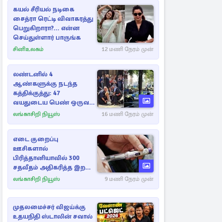
கயல் சீரியல் நடிகை
சைத்ரா ரெட்டி விவாகரத்து
பெறுகிறாரா?... என்ன
செய்துள்ளார் பாருங்க
சினிஉலகம்
12 மணி நேரம் முன்
லண்டனில் 4
ஆண்களுக்கு நடந்த
கத்திக்குத்து: 47
வயதுடைய பெண் ஒருவர்
கைது
லங்காசிறி நியூஸ்
16 மணி நேரம் முன்
எடை குறைப்பு
ஊசிகளால்
பிரித்தானியாவில் 300
சதவீதம் அதிகரித்த இறப்பு
எண்ணிக்கை
லங்காசிறி நியூஸ்
9 மணி நேரம் முன்
முதலமைச்சர் விஜய்க்கு
உதயநிதி ஸ்டாலின் சவால்