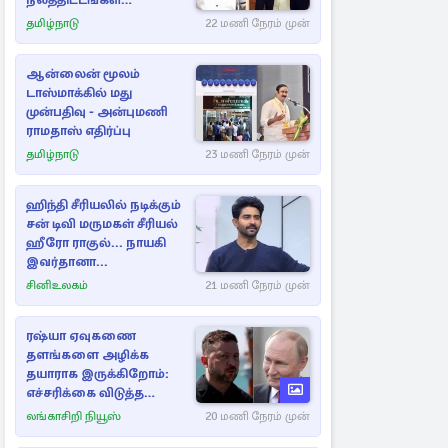
நலத்திட்டங்கள்
என்னென்ன?
தமிழ்நாடு
22 மணி நேரம் முன்
ஆன்லைன் மூலம்
டாஸ்மாக்கில் மது
முன்பதிவு - அன்புமணி
ராமதாஸ் எதிர்ப்பு
தமிழ்நாடு
23 மணி நேரம் முன்
ஹிந்தி சீரியலில் நடிக்கும்
சன் டிவி மருமகள் சீரியல்
ஹீரோ ராகுல்... நாயகி
இவர்தானா...
சினிஉலகம்
21 மணி நேரம் முன்
ரஷ்யா ஏவுகணை
தளங்களை அழிக்க
தயாராக இருக்கிறோம்:
எச்சரிக்கை விடுத்த
ஜெலென்ஸ்கி
லங்காசிறி நியூஸ்
20 மணி நேரம் முன்