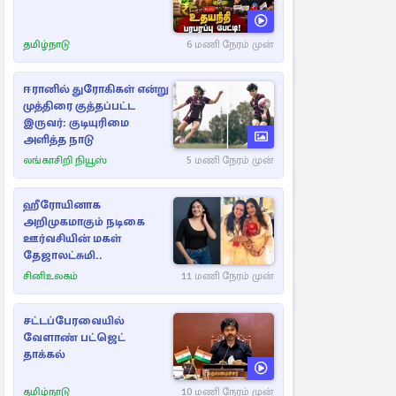
தமிழ்நாடு
6 மணி நேரம் முன்
ஈரானில் துரோகிகள் என்று
முத்திரை குத்தப்பட்ட
இருவர்: குடியுரிமை
அளித்த நாடு
லங்காசிறி நியூஸ்
5 மணி நேரம் முன்
ஹீரோயினாக
அறிமுகமாகும் நடிகை
ஊர்வசியின் மகள்
தேஜாலட்சுமி..
சினிஉலகம்
11 மணி நேரம் முன்
சட்டப்பேரவையில்
வேளாண் பட்ஜெட்
தாக்கல்
தமிழ்நாடு
10 மணி நேரம் முன்