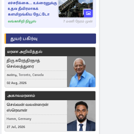
எச்சரிக்கை... உக்ரைனுக்கு
உதவ தீவிரமாகக்
களமிறங்கிய நேட்டோ
லங்காசிறி நியூஸ்
7 மணி நேரம் முன்
துயர் பகிர்வு
மரண அறிவித்தல்
திரு சுரேந்திரநாத்
செல்லத்துரை
கண்டி, Toronto, Canada
02 Aug, 2026
அகாலமரணம்
செல்வன் வலன்ரைன்
ஸ்ரெவான்
Hamm, Germany
27 Jul, 2026